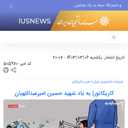
انصارالله حمله به یک نفتکش...
حادثه امنیتی دریایی در جنوب...
لفاظی جدید نتانیاهو علیه ایران
تاریخ انتشار: یکشنبه 1403/03/06 - 20:07
کد خبر: 505970
خبرنامه دانشجویان ایران
>
طنز و کاریکاتور
کاریکاتور| به یاد شهید حسین امیرعبداللهیان