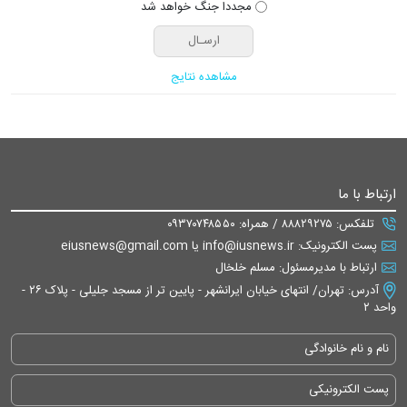
مجددا جنگ خواهد شد
مشاهده نتایج
ارتباط با ما
تلفکس: ۸۸۸۲۹۲۷۵ / همراه: ۰۹۳۷۰۷۴۸۵۵۰
پست الکترونیک: info@iusnews.ir یا eiusnews@gmail.com
ارتباط با مدیرمسئول: مسلم خلخال
آدرس: تهران/ انتهای خیابان ایرانشهر - پایین تر از مسجد جلیلی - پلاک ۲۶ -
واحد ۲