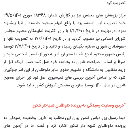
تصویب کرد.
مرکز پژوهش های مجلس نیز در گزارش شماره 18368 مورخ 29/5/1401
خود تصویب این استفساریه را رافع ابهام موجود دانسته و آنرا پیشنهاد
نمود. در نهایت در تاریخ 1/6/1401 با رای اکثریت نمایندگان محترم مجلس
شورای اسلامی نیز مصوب گردید و در تاریخ 17/6/1401 به تصویب فقها و
حقوقدانان شورای محترم نگهبان رسیده و تائید و در تاریخ 2/7/1401 توسط
رئیس جمهور محترم ابلاغ شد تا مجریان امر به دور از تفسیر شخصی خود و
صرفاً بر اساس صراحت قانون به وظایف خود عمل کنند ضمن اینکه قبل از
ورود متقلبین به دانشگاه و تضییع حقوق سایر داوطلبان از این امر جلوگیری
شود که بر اساس آخرین بررسی های کمیسیون اصل نود نیز اجرای صحیح
قانون در سال 1401 توسط سازمان سنجش آموزش کشور تائید شود.
آخرین وضعیت رسیدگی به پرونده داوطلبان شبهه‌دار کنکور
عبدالرسول پور عباس ضمن بیان این مطلب به آخرین وضعیت رسیدگی به
پرونده داوطلبان شبهه دار کنکور اشاره کرد و گفت: ما در آزمون های