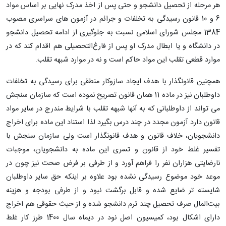
هر مرحله از تحصیل دانشجو و حتی پس از اخذ مدرک نهایی بر اساس مواد
6 و 10 قانون رسیدگی به تخلفات و جرائم در آزمون های سراسری مصوب
1384 مجلس شورای اسلامی نسبت به جلوگیری از ادامه تحصیل دانشجو
در دانشگاه و یا ابطال مدرک او پس از فارغ‌التحصیلی هم اقدام کند که در
موارد قطعی تقلب این مواد حاکم است و نه در موارد شبهه تقلب.
همچنین قانونگذار با هدف ایجاد سازوکار منطقی برای رسیدگی به تخلفات
داوطلبان نیز در ماده 11 همان قانون تصریح نموده است که سازمان سنجش
می تواند از داوطلبانی که به آنها شبهه تقلب با شرایط مندرج در سایر مواد
قانون دارد آزمون مجدد در چند درس بگیرد لذا استناد این ماده برای اخراج
دانشجویان، خلاف قانون و هدف قانونگذار است ولی سازمان سنجش با
تفسیر غلط خود از قانون و تسری این ماده به دانشجویان، موجبات
نارضایتی هزاران نفر را فراهم آورد و از طرفی بر فرض صحت نیز چون در
موعد خود موضوع رسیدگی نشده بود علاوه بر اینکه حق سایر داوطلبان
شایسته تر ضایع شده و قابل برگشت نبود و از طرفی بودجه و هزینه
بیت‌المال صرف تحصیل چند ترم دانشجو شده و از حیث حقوقی هم اخراج
دارای اشکال بود، کمیسیون اصل نود در دیماه سال 1400 طرز کار غلط