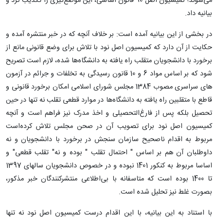
می‌شوند؛ کمیسیون اصل 90 قانون اساسی، این موضع‌گیری را تکذیب کرد و
بیانیه داد.
در بخشی از این بیانیه آمده است: بر خلاف آنچه که در خبر منتشره آمده و
حکایت از آن دارد که کمیسیون اصل نود با تلاش برای وضع قانونی مانع از
برخورد با دانشجویان متقلب راه یافته به دانشگاه‌ها شده، لازم است تصریح
شود که بر اساس مواد 6 و 10 قانون رسیدگی به تخلفات و جرائم در آزمون
های سراسری مصوب 1384 مجلس شورای اسلامی امکان برخورد قانونی و
قاطع با متقلبین راه یافته به دانشگاه‌ها در موارد قطعی تقلب نه تنها در حین
تحصیل بلکه پس از فارغ‌التحصیلی و اخذ مدرک نیز فراهم است و آنچه
کمیسیون اصل نود برای تصویب آن در صحن مجلس تلاش کرده‌است
مربوط به اقدام ناصحیح سازمان سنجش در برخورد با دانشجویان و نه
داوطلبان آن هم بر اساس " احتمال تقلب " بوده و نه" تقلب قطعی" و
اساسا مربوط به کنکور 1401 نبوده و در خصوص دانشجویان سالهای 1397
تا 1400 بوده است که متاسفانه با بی‌اطلاعی منتشرکنندگان خبر مذکور،
بصورت غلط نیز تحلیل شده است.
با استناد به این بیانیه، با این اقدام درست کمیسیون اصل نود نه تنها