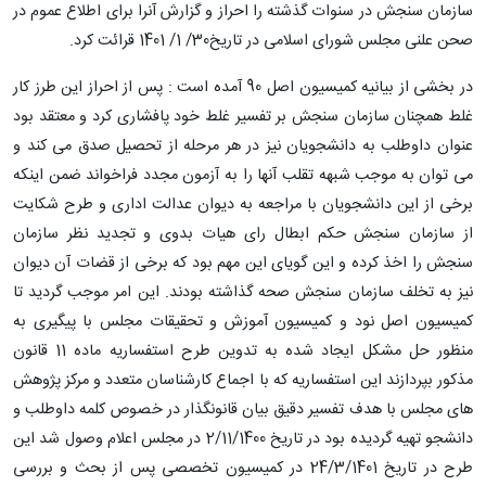
سازمان سنجش در سنوات گذشته را احراز و گزارش آنرا برای اطلاع عموم در
صحن علنی مجلس شورای اسلامی در تاریخ30/ 1/ 1401 قرائت کرد.
در بخشی از بیانیه کمیسیون اصل 90 آمده است : پس از احراز این طرز کار
غلط همچنان سازمان سنجش بر تفسیر غلط خود پافشاری کرد و معتقد بود
عنوان داوطلب به دانشجویان نیز در هر مرحله از تحصیل صدق می کند و
می توان به موجب شبهه تقلب آنها را به آزمون مجدد فراخواند ضمن اینکه
برخی از این دانشجویان با مراجعه به دیوان عدالت اداری و طرح شکایت
از سازمان سنجش حکم ابطال رای هیات بدوی و تجدید نظر سازمان
سنجش را اخذ کرده و این گویای این مهم بود که برخی از قضات آن دیوان
نیز به تخلف سازمان سنجش صحه گذاشته بودند. این امر موجب گردید تا
کمیسیون اصل نود و کمیسیون آموزش و تحقیقات مجلس با پیگیری به
منظور حل مشکل ایجاد شده به تدوین طرح استفساریه ماده 11 قانون
مذکور بپردازند این استفساریه که با اجماع کارشناسان متعدد و مرکز پژوهش
های مجلس با هدف تفسیر دقیق بیان قانونگذار در خصوص کلمه داوطلب و
دانشجو تهیه گردیده بود در تاریخ 2/11/1400 در مجلس اعلام وصول شد این
طرح در تاریخ 24/3/1401 در کمیسیون تخصصی پس از بحث و بررسی