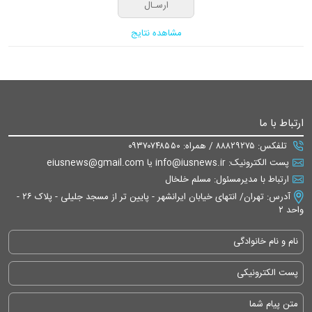
مشاهده نتایج
ارتباط با ما
تلفکس: ۸۸۸۲۹۲۷۵ / همراه: ۰۹۳۷۰۷۴۸۵۵۰
پست الکترونیک: info@iusnews.ir یا eiusnews@gmail.com
ارتباط با مدیرمسئول: مسلم خلخال
آدرس: تهران/ انتهای خیابان ایرانشهر - پایین تر از مسجد جلیلی - پلاک ۲۶ -
واحد ۲