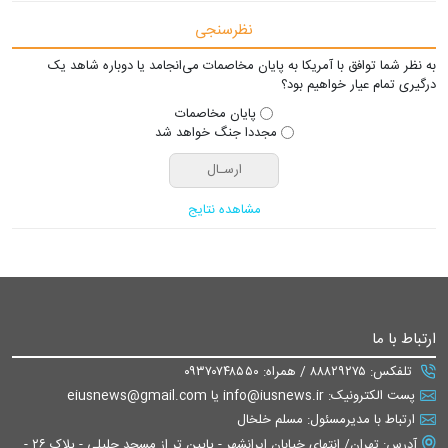
نظرسنجی
به نظر شما توافق با آمریکا به پایان مخاصمات می‌انجامد یا دوباره شاهد یک
درگیری تمام عیار خواهیم بود؟
پایان مخاصمات
مجددا جنگ خواهد شد
مشاهده نتایج
ارتباط با ما
تلفکس: ۸۸۸۲۹۲۷۵ / همراه: ۰۹۳۷۰۷۴۸۵۵۰
پست الکترونیک: info@iusnews.ir یا eiusnews@gmail.com
ارتباط با مدیرمسئول: مسلم خلخال
آدرس: تهران/ انتهای خیابان ایرانشهر - پایین تر از مسجد جلیلی - پلاک ۲۶ -