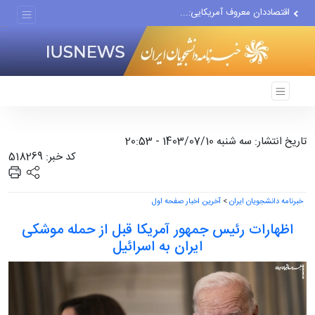
اقتصاددان معروف آمریکایی:...
انتشار اخبار جعلی توسط...
هفته جاری فقط ۶ نفتکش از...
تاریخ انتشار: سه شنبه 1403/07/10 - 20:53
کد خبر: 518269
خبرنامه دانشجویان ایران
>
آخرین اخبار صفحه اول
اظهارات رئیس جمهور آمریکا قبل از حمله موشکی
ایران به اسرائیل