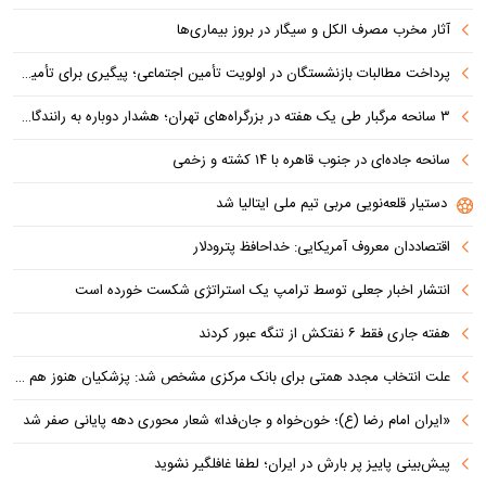
آثار مخرب مصرف الکل و سیگار در بروز بیماری‌ها
پرداخت مطالبات بازنشستگان در اولویت تأمین اجتماعی؛ پیگیری برای تأمین منابع ادامه دارد
۳ سانحه مرگبار طی یک هفته در بزرگراه‌های تهران؛ هشدار دوباره به رانندگان و عابران
سانحه جاده‌ای در جنوب قاهره با ۱۴ کشته و زخمی
دستیار قلعه‌نویی مربی تیم ملی ایتالیا شد
اقتصاددان معروف آمریکایی: خداحافظ پترودلار
انتشار اخبار جعلی توسط ترامپ یک استراتژی شکست خورده است
هفته جاری فقط ۶ نفتکش از تنگه عبور کردند
علت انتخاب مجدد همتی برای بانک مرکزی مشخص شد: پزشکیان هنوز هم متوجه نشده است چرا همتی استیضاح شد!
«ایران امام رضا (ع)؛ خون‌خواه و جان‌فدا» شعار محوری دهه پایانی صفر شد
پیش‌بینی پاییز پر بارش در ایران؛ لطفا غافلگیر نشوید