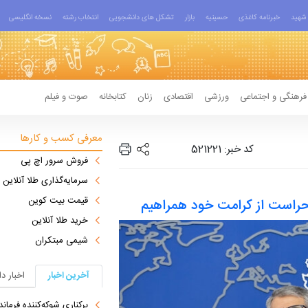
شهید
خبرنامه کاغذی
حسینیه
بازار
تشکل های دانشجویی
انتخاب رشته
نسخه انگلیسی
فرهنگی و اجتماعی
ورزشی
اقتصادی
زنان
کتابخانه
صوت و فیلم
معرفی کسب و کارها
کد خبر: 521221
فروش سرور اچ پی
سرمایه‌گذاری طلا آنلاین
قیمت بیت کوین
 حراست از کرامت خود همراهیم
خرید طلا آنلاین
شیمی مبتکران
آخرین اخبار
اخبار د
برکناری شوکه‌کننده فرمانده ل