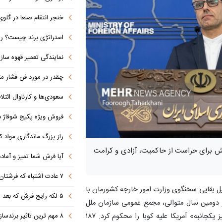
خنجر انتقام صنعا در گلوی آل سعود 
استراتژی برند چیست؟ راهنمای تدوین اس
نمایندگی تعمیر قهوه ساز
چقدر در مورد فن فشار مثب
سعودی‌ها و کارناوال ائتلاف‌سازی؛ مکه
فروش ویژه پکیج شوفاژ دیواری ایر
راز بزرگ ماندگاری مواد 
وعش برای حراست از حاکمیت، آزادی و کرامت
آیا فرش شما تمیز و آماد
۷ عادت اشتباه که فرشتان را کثیف می کند
عیل بقایی سخنگوی وزارت امور خارجه کشورمان با
۵ لکه رایج فرش که بعد از مهمانی ایجاد می شوند (+روش تمیز کردن)
 دومین سال متوالی، مجمع عمومی سازمان ملل⁩
متحد با رأی اکثریت قریب به اتفاق اعضا «اقدامات قهرآمیز یکجانبه» آمریکا علیه کوبا⁩ را محکوم کرد. ۱۸۷
۸ مهم ترین تاثیر برندسازی در موفقیت کسب‌وکارهای نوپا