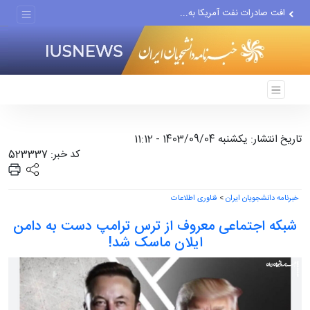
افت صادرات نفت آمریکا به...
انصارالله حمله به یک نفتکش...
حادثه امنیتی دریایی در جنوب...
تاریخ انتشار: یکشنبه 1403/09/04 - 11:12
کد خبر: 523337
خبرنامه دانشجویان ایران
>
فناوری اطلاعات
شبکه اجتماعی معروف از ترس ترامپ دست به دامن
ایلان ماسک شد!