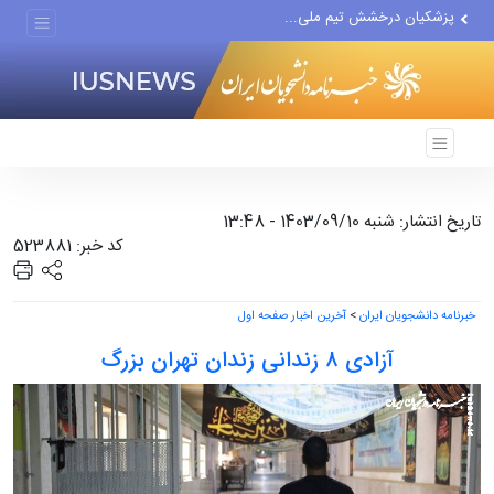
پزشکیان درخشش تیم ملی...
پوشش رسانه‌ای حج، عمره،...
هیچ واحد تولیدی در تهران...
تاریخ انتشار: شنبه 1403/09/10 - 13:48
کد خبر: 523881
خبرنامه دانشجویان ایران
>
آخرین اخبار صفحه اول
آزادی ۸ زندانی زندان تهران بزرگ