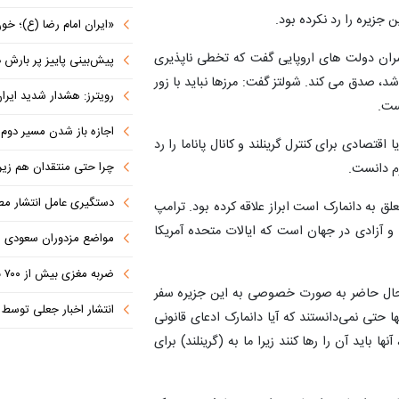
ن جزیره را رد نکرده بود.
«ایران امام رضا (ع)؛ خون‌خواه و جان
ران دولت های اروپایی گفت که تخطی ناپذیری
پیش‌بینی پاییز پر بارش در
د، صدق می کند. شولتز گفت: مرزها نباید با زور
رویترز: هشدار شدید ایران به کشورها
ست.
اجازه باز شدن مسیر دوم در
قتصادی برای کنترل گرینلند و کانال پاناما را رد
چرا حتی منتقدان هم زیر پرچم
م دانست.
دستگیری عامل انتشار مطالب توهین‌آم
علق به دانمارک است ابراز علاقه کرده بود. ترامپ
و آزادی در جهان است که ایالات متحده آمریکا
مواضع مزدوران سعودی را با موشک
ضربه مغزی بیش از ۷۰۰ نظامی آمریکایی در حملات ایران
ر حال حاضر به صورت خصوصی به این جزیره سفر
انتشار اخبار جعلی توسط ترامپ
ا حتی نمی‌دانستند که آیا دانمارک ادعای قانونی
ا باید آن را رها کنند زیرا ما به (گرینلند) برای