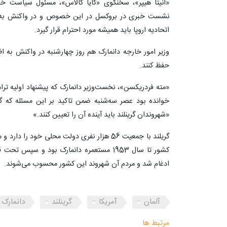
«آنیتا هیپر»، سخنگوی «کایا کالاس»، مسئول سیاست خار
نشست خبری در بروکسل در این خصوص و در واکنش به 
اتحادیه اروپا باید همیشه مورد احترام قرار گیرد.
وزیر امور خارجه دانمارک هم روز چهارشنبه در واکنش به ا
حفظ کنند.
خوانده بود عصر سه‌شنبه ضمن تاکید بر این مسئله که گر
«شهروندان گرینلند باید آینده آن را تعیین کنند.»
گریلند با جمعیت 56 هزار نفری دولت محلی خود 
کشور تا سال 1953 مستعمره دانمارک بود و سپ
ادغام شد و مردم آن شهروند این کشور محسوب می‌شوند.
آلمان
آمریکا
گرینلند
دانمارک
مرتبط ها