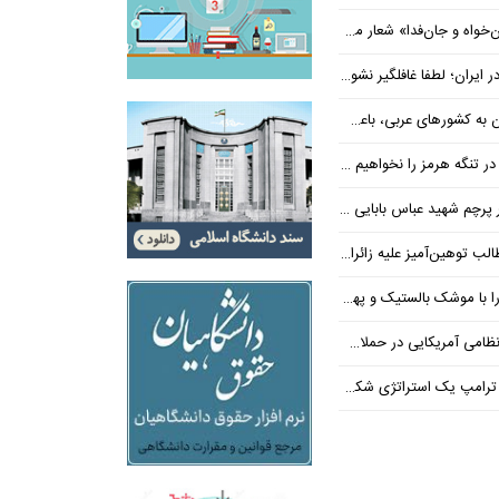
‌فدا» شعار محوری دهه پایانی صفر شد
 ایران؛ لطفا غافلگیر نشوید
ی عربی، باعث توقف حمله آمریکا شد
 تنگه هرمز را نخواهیم داد
 شهید عباس بابایی ایستادند؟
یز علیه زائران اربعین در فضای مجازی
 بالستیک و پهپاد در هم شکستیم
 یک استراتژی شکست خورده است