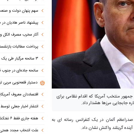
سهم پنهان دولت و صنعت در ناترازی 
پیشنهاد ناصر هادیان در صداوسیما: تنگه 
آثار مخرب مصرف الکل و س
پرداخت مطالبات بازنشستگان در اولویت تأمین ا
۳ سانحه مرگبار طی یک هفته در بزرگراه‌های تهران؛ هشدار دوباره به رانندگان و عابران
سانحه جاده‌ای در جنوب قاهره با ۱۴ 
دستیار قلعه‌نویی مربی تی
اقتصاددان معروف آمریکای
جمهور منتخب آمریکا که اقدام نظامی برای
اره جابجایی مرزها هشدار داد.
انتشار اخبار جعلی توسط ترامپ
هفته جاری فقط ۶ نفتکش از تنگه عبور کردند
 صدراعظم آلمان در یک کنفرانس رسانه ای به
آینده گرینلند واکنش نشان داد.
علت انتخاب مجدد همتی برای بانک مرکزی مشخص شد: پزشک