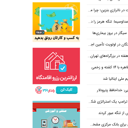
بنزین؛ چرا مردم مقصر اصلی نیستند؟
هرمز را در ازای رفع تحریم معامله کنیم
یگار در بروز بیماری‌ها
جتماعی؛ پیگیری برای تأمین منابع ادامه دارد
کشته و زخمی
م ملی ایتالیا شد
ی: خداحافظ پترودلار
 یک استراتژی شکست خورده است
یان هنوز هم متوجه نشده است چرا همتی استیضاح شد!