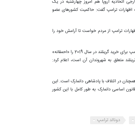
جی اتحادیه اروپا هم امروز چهارشنبه در یک
اظهارات ترامپ گفت: حاکمیت کشورهای عضو
ظهارات ترامپ از مردم خواست تا آرامش خود را
«مته فردریکسن»، نخست‌وزیر دانمارک که پیشنهاد اولیه ترامپ برای خرید گرینلند در سال 2019 را «احمقانه»
ینلند متعلق به شهروندان آن است، اعلام کرد:
را دارد و همچنان در ائتلاف با پادشاهی دانمارک است. این
س تحت قانون اساسی دانمارک به طور کامل با این کشور
دونالد ترامپ