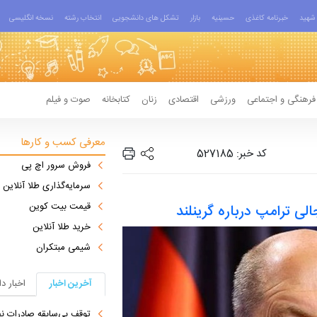
شهید
خبرنامه کاغذی
حسینیه
بازار
تشکل های دانشجویی
انتخاب رشته
نسخه انگلیسی
فرهنگی و اجتماعی
ورزشی
اقتصادی
زنان
کتابخانه
صوت و فیلم
معرفی کسب و کارها
کد خبر: 527185
فروش سرور اچ پی
سرمایه‌گذاری طلا آنلاین
قیمت بیت کوین
لی ترامپ درباره گرینلند
خرید طلا آنلاین
شیمی مبتکران
آخرین اخبار
اخبار د
توقف بی‌سابقه صادرات نف