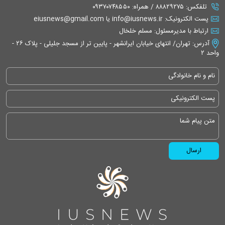
تلفکس: ۸۸۸۲۹۲۷۵ / همراه: ۰۹۳۷۰۷۴۸۵۵۰
پست الکترونیک: info@iusnews.ir یا eiusnews@gmail.com
ارتباط با مدیرمسئول: مسلم خلخال
آدرس: تهران/ انتهای خیابان ایرانشهر - پایین تر از مسجد جلیلی - پلاک ۲۶ -
واحد ۲