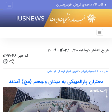
افت ۳۴ درصدی فروش خودروسازان
علل مرگ زنان در ایران
اعتراف رسانه‌های خارجی به...
تاریخ انتشار: دوشنبه 1403/12/20 - 20:09
کد خبر: 532048
خبرنامه دانشجویان ایران
>
آخرین اخبار فرهنگی اجتماعی
دختران پارالمپیکی به میدان ولیعصر (عج) آمدند