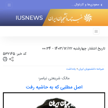
سعودی‌ها و کارناوال...
پیشنهاد ناصر هادیان در...
معامله با گرگِ آمریکایی،...
تاریخ انتشار: چهارشنبه 1403/12/22 - 00:34
کد خبر: 532165
خبرنامه دانشجویان ایران
>
یادداشت
مالک شریعتی نیاسر؛
اصل مطلبی که به حاشیه رفت