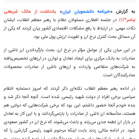
به گزارش «
خبرنامه دانشجویان ایران
»
یادداشت از مالک شریعتی
نیاسر*///
در جلسه افطاری مسئولان نظام با رهبر معظم انقلاب، ایشان
نکات مهمی در ارتباط با رفع مشکلات اقتصادی کشور بیان کردند که یکی از
آن مسائل بحث کنترل نرخ ارز و تقویت ارزش پول ملی بود.
در این میان یکی از عوامل مؤثر در نرخ ارز، بحث بازگرداندن ارز ناشی از
صادرات به بانک مرکزی برای ایجاد تعادل و توازن در ارزهای تخصیص‌یافته
به شرکت‌های متقاضی واردات و ارزهای ناشی از صادرات محصولات
صادرکنندگان است.
در ادامه رهبر معظم انقلاب نکته‌ای ذکر کردند که امروز دستمایه انتقام
سیاسی برخی افراد از دولت شهید رئیسی شده است. آنچه آنجا ذکر شد و
بنده خودم آنجا حضور داشتم، این بود که برخی شرکت‌هایی که دولتی هم
هستند، متأسفانه ارز ناشی از صادرات را باز‌نمی‌گردانند و با این کار به تعادل
در بازار ارز لطمه جدی می‌زنند و باعث می‌شوند که نرخ ارز در کشور صعودی
شود. در ادامه مثالی زدند ‌بابت اینکه مرحوم شهید رئیسی گزارشی را که
برخی از این شرکت‌ها برای جبران عدم‌بازگرداندن ارز تهیه کرده بودند، به