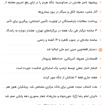
پیشنهاد ناصر هادیان در صداوسیما: تنگه هرمز را در ازای رفع تحریم معامله کنیم
آثار مخرب مصرف الکل و سیگار در بروز بیماری‌ها
پرداخت مطالبات بازنشستگان در اولویت تأمین اجتماعی؛ پیگیری برای تأمین منابع ادامه دارد
۳ سانحه مرگبار طی یک هفته در بزرگراه‌های تهران؛ هشدار دوباره به رانندگان و عابران
سانحه جاده‌ای در جنوب قاهره با ۱۴ کشته و زخمی
دستیار قلعه‌نویی مربی تیم ملی ایتالیا شد
اقتصاددان معروف آمریکایی: خداحافظ پترودلار
انتشار اخبار جعلی توسط ترامپ یک استراتژی شکست خورده است
هفته جاری فقط ۶ نفتکش از تنگه عبور کردند
علت انتخاب مجدد همتی برای بانک مرکزی مشخص شد: پزشکیان هنوز هم متوجه نشده است چرا همتی استیضاح شد!
«ایران امام رضا (ع)؛ خون‌خواه و جان‌فدا» شعار محوری دهه پایانی صفر شد