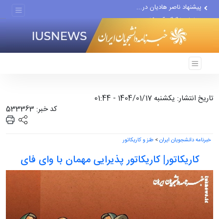
پیشنهاد ناصر هادیان در...
معامله با گرگِ آمریکایی،...
دستیار قلعه‌نویی مربی تیم...
اقتصاددان معروف آمریکایی:...
انتشار اخبار جعلی توسط...
تاریخ انتشار: یکشنبه 1404/01/17 - 01:44
کد خبر: 533363
خبرنامه دانشجویان ایران
>
طنز و کاریکاتور
کاریکاتور| کاریکاتور پذیرایی مهمان با وای فای