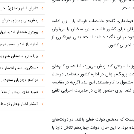
انداری، بار دیگر بحث استفاده از ظرفیت‌های
ه است.
«ایران امام رضا (ع)؛ خون‌خواه و جان
پیش‌بینی پاییز پر بارش در
فرمانداری گفت: «انتصاب فرمانداران زن ادامه
موفقی برای کشور باشند.» این سخنان را می‌توان
رویترز: هشدار شدید ایران به کشورها
ود بر آن تأکید داشته است؛ یعنی بهره‌گیری از
اجازه باز شدن مسیر دوم در
ه اجرایی کشور.
چرا حتی منتقدان هم زیر پرچم
ز با سرعتی کند پیش می‌رود، اما همین گام‌های
دستگیری عامل انتشار مطالب توهین‌آم
ت پررنگ‌تر زنان در اداره کشور بینجامد. در حال
مواضع مزدوران سعودی را با موشک
فرماندار مشغول به کار هستند. این عدد اگرچه در مقایسه
یش فضا برای حضور زنان در مدیریت اجرایی تلقی
ضربه مغزی بیش از ۷۰۰ نظامی آمریکایی در حملات ایران
انتشار اخبار جعلی توسط ترامپ
نیست که مختص دولت فعلی باشد. در دولت‌های
ه بود. با این حال، دولت چهاردهم تلاش دارد با