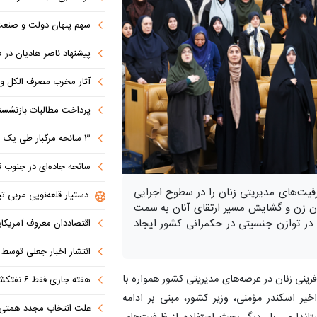
سهم پنهان دولت و صنعت در ناترازی 
پیشنهاد ناصر هادیان در صداوسیما: تنگه 
آثار مخرب مصرف الکل و س
پرداخت مطالبات بازنشستگان در اولویت تأمین ا
۳ سانحه مرگبار طی یک هفته در بزرگراه‌های تهران؛ هشدار دوباره به رانندگان و عابران
سانحه جاده‌ای در جنوب قاهره با ۱۴ 
یت‌های مدیریتی زنان را در سطوح اجرایی
دستیار قلعه‌نویی مربی تی
اران زن و گشایش مسیر ارتقای آنان به سمت
ی در توازن جنسیتی در حکمرانی کشور ایجاد
اقتصاددان معروف آمریکای
انتشار اخبار جعلی توسط ترامپ
رینی زنان در عرصه‌های مدیریتی کشور همواره با
هفته جاری فقط ۶ نفتکش از تنگه عبور کردند
یر اسکندر مؤمنی، وزیر کشور، مبنی بر ادامه
علت انتخاب مجدد همتی برای بانک مرکزی مشخص شد: پزشک