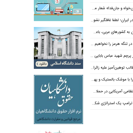
‌فدا» شعار محوری دهه پایانی صفر شد
 ایران؛ لطفا غافلگیر نشوید
ی عربی، باعث توقف حمله آمریکا شد
 تنگه هرمز را نخواهیم داد
 شهید عباس بابایی ایستادند؟
یز علیه زائران اربعین در فضای مجازی
 بالستیک و پهپاد در هم شکستیم
 یک استراتژی شکست خورده است