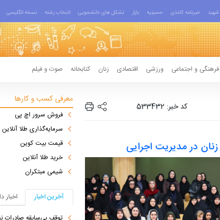
شهید
خبرنامه کاغذی
حسینیه
بازار
تشکل های دانشجویی
انتخاب رشته
نسخه انگلیسی
فرهنگی و اجتماعی
ورزشی
اقتصادی
زنان
کتابخانه
صوت و فیلم
معرفی کسب و کارها
کد خبر: 533432
فروش سرور اچ پی
سرمایه‌گذاری طلا آنلاین
قیمت بیت کوین
زنان در مدیریت اجرایی
خرید طلا آنلاین
شیمی مبتکران
آخرین اخبار
اخبار د
توقف بی‌سابقه صادرات نف