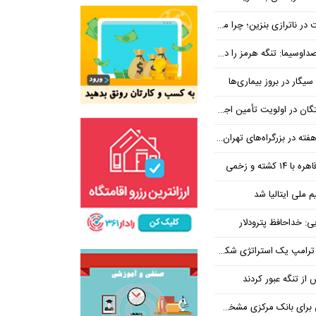
بنزین؛ چرا مردم مقصر اصلی نیستند؟
هرمز را در ازای رفع تحریم معامله کنیم
یگار در بروز بیماری‌ها
جتماعی؛ پیگیری برای تأمین منابع ادامه دارد
کشته و زخمی
م ملی ایتالیا شد
ی: خداحافظ پترودلار
 یک استراتژی شکست خورده است
یان هنوز هم متوجه نشده است چرا همتی استیضاح شد!