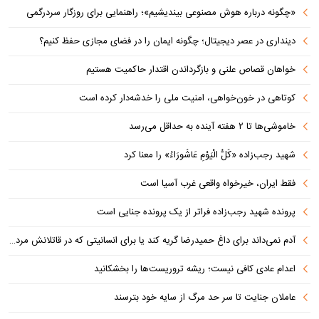
«چگونه درباره هوش مصنوعی بیندیشیم»؛ راهنمایی برای روزگار سردرگمی
دینداری در عصر دیجیتال؛ چگونه ایمان را در فضای مجازی حفظ کنیم؟
خواهان قصاص علنی و بازگرداندن اقتدار حاکمیت هستیم
کوتاهی در خون‌خواهی، امنیت ملی را خدشه‌دار کرده است
خاموشی‌ها تا ۲ هفته آینده به حداقل می‌رسد
شهید رجب‌زاده «کُلُّ الْیَوْمِ عَاشُورَاءُ» را معنا کرد
فقط ایران، خیرخواه واقعی غرب آسیا است
پرونده شهید رجب‌زاده فراتر از یک پرونده جنایی است
آدم نمی‌داند برای داغ حمیدرضا گریه کند یا برای انسانیتی که در قاتلانش مرده است
اعدام عادی کافی نیست؛ ریشه تروریست‌ها را بخشکانید
عاملان جنایت تا سر حد مرگ از سایه خود بترسند