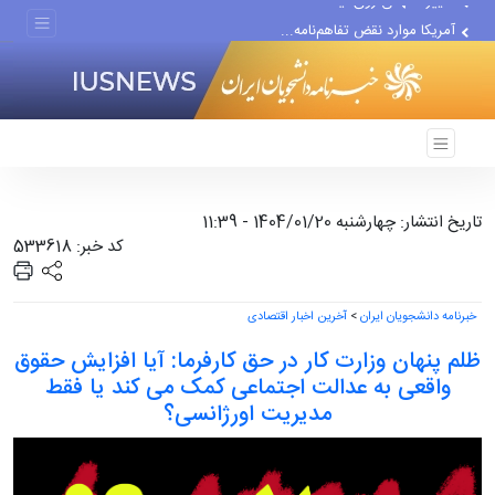
آمریکا موارد نقض تفاهم‌نامه...
اعلام مخالفت مجلس با افزایش...
تاریخ انتشار: چهارشنبه 1404/01/20 - 11:39
کد خبر: 533618
خبرنامه دانشجویان ایران
>
آخرین اخبار اقتصادی
ظلم پنهان وزارت کار در حق کارفرما: آیا افزایش حقوق
واقعی به عدالت اجتماعی کمک می ‌کند یا فقط
مدیریت اورژانسی؟