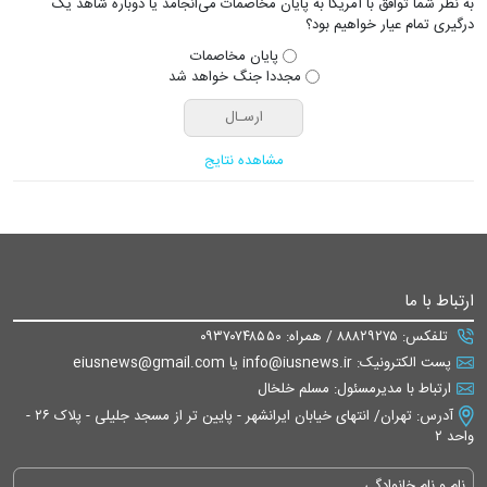
به نظر شما توافق با آمریکا به پایان مخاصمات می‌انجامد یا دوباره شاهد یک
درگیری تمام عیار خواهیم بود؟
پایان مخاصمات
مجددا جنگ خواهد شد
مشاهده نتایج
ارتباط با ما
تلفکس: ۸۸۸۲۹۲۷۵ / همراه: ۰۹۳۷۰۷۴۸۵۵۰
پست الکترونیک: info@iusnews.ir یا eiusnews@gmail.com
ارتباط با مدیرمسئول: مسلم خلخال
آدرس: تهران/ انتهای خیابان ایرانشهر - پایین تر از مسجد جلیلی - پلاک ۲۶ -
واحد ۲