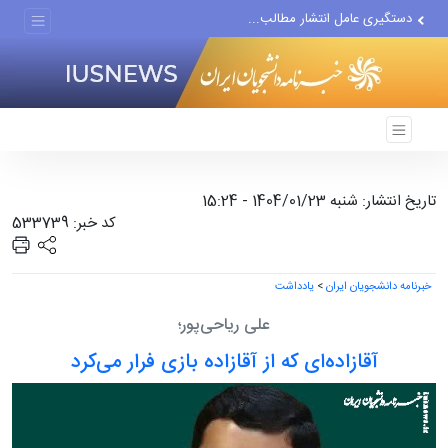
دستگیری عامل انتشار مطالب...
مواضع مزدوران سعودی را با...
ضربه مغزی بیش از ۷۰۰ نظامی...
تاریخ انتشار: شنبه 1404/01/23 - 15:24
کد خبر: 533739
خبرنامه دانشجویان ایران
>
یادداشت
علی ریاحی‌پور؛
آقازاده‌ای که از آقازاده بازی فرار می‌کرد