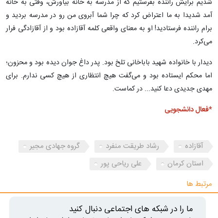
شدیم برایش راننده بفرستیم که از مدرسه به خانه بیاورش، وقتی به خانه
آمد شدیدا به ما اعتراض کرد که چرا شما آبروی من رو در مدرسه بردید و
برام راننده فرستادید! او به معنای واقعی کلمه آقازاده بود و از آقازادگی فرار
می‌کرد.
دیدار با خانواده شهید باباخانی تلخ بود. پدر داغ جوان دیده بود و محزون؛
اما محکم ایستاده بود و می‌گفت هیچ انتظاری از هیچ کسی ندارم. برای
مهدی جدیدی دعا کنید... در کماست.
*فعال دانشجویی
آقازاده
رشاد طریقت منفرد
گروه جهادی مجیر
استان کرمان
علی ریاحی پور
مرتبط ها
ما را در شبکه های اجتماعی دنبال کنید