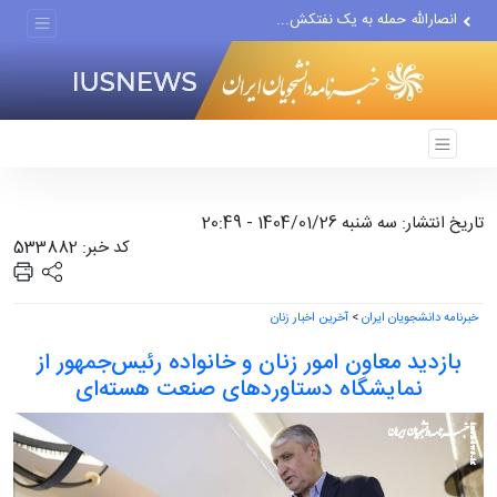
انصارالله حمله به یک نفتکش...
حادثه امنیتی دریایی در جنوب...
لفاظی جدید نتانیاهو علیه ایران
تاریخ انتشار: سه شنبه 1404/01/26 - 20:49
کد خبر: 533882
خبرنامه دانشجویان ایران
>
آخرین اخبار زنان
بازدید معاون امور زنان و خانواده رئیس‌جمهور از
نمایشگاه دستاوردهای صنعت هسته‌ای