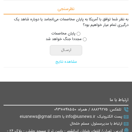
نظرسنجی
به نظر شما توافق با آمریکا به پایان مخاصمات می‌انجامد یا دوباره شاهد یک
درگیری تمام عیار خواهیم بود؟
پایان مخاصمات
مجددا جنگ خواهد شد
مشاهده نتایج
ارتباط با ما
تلفکس: ۸۸۸۲۹۲۷۵ / همراه: ۰۹۳۷۰۷۴۸۵۵۰
پست الکترونیک: info@iusnews.ir یا eiusnews@gmail.com
ارتباط با مدیرمسئول: مسلم خلخال
آدرس: تهران/ انتهای خیابان ایرانشهر - پایین تر از مسجد جلیلی - پلاک ۲۶ -