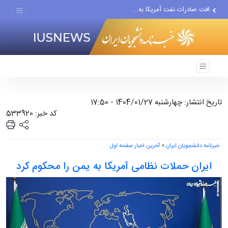
افت صادرات نفت آمریکا به...
انصارالله حمله به یک نفتکش...
حادثه امنیتی دریایی در جنوب...
تاریخ انتشار: چهارشنبه 1404/01/27 - 17:50
کد خبر: 533920
خبرنامه دانشجویان ایران
>
آخرین اخبار صفحه اول
ایران حملات نظامی آمریکا به یمن را محکوم کرد