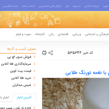
شهید
خبرنامه کاغذی
حسینیه
بازار
تشکل های دانشجویی
انتخاب رشته
نسخه انگلیسی
فرهنگی و اجتماعی
ورزشی
اقتصادی
زنان
کتابخانه
صوت و فیلم
معرفی کسب و کارها
کد خبر: 535346
فروش سرور اچ پی
سرمایه‌گذاری طلا آنلاین
قیمت بیت کوین
ا نغمه تورنگ طلایی
خرید طلا آنلاین
شیمی مبتکران
آخرین اخبار
اخبار د
اجازه باز شدن مسیر دوم در