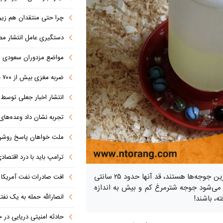
چرا حتی منتقدان هم زیر پرچم
دستگیری عامل انتشار مطالب توهین‌آم
مواضع مزدوران سعودی را با موشک
ضربه مغزی بیش از ۷۰۰ نظامی آمریکایی در حملات ایران
انتشار اخبار جعلی توسط ترامپ
تجربه نشان داد وعده‌های بیرونی
ملت خواهان پاسخ روش
ترامپ باید با درد اقتصاد
تعجب آور نیست که بدانید جوجه‌های شترمرغ بزرگ ترین جوجه‌ها هستند، قد آنها حدود ۲۵ سانتی
افت صادرات نفت آمریکا به پای
گرم است. این باعث می‌شود جوجه شترمرغ کم و بیش به اندازه
انصارالله حمله به یک نف
ه، باشند!
حادثه امنیتی دریایی در