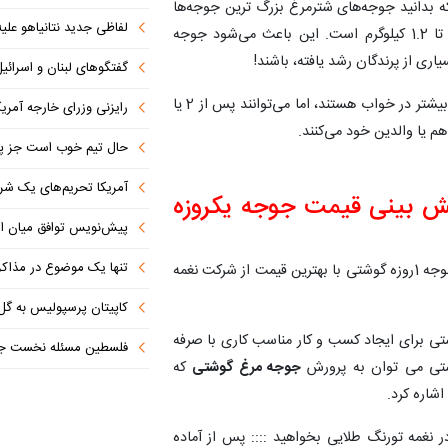
 بدانید جوجه‌های شترمرغ بزرگ ترین جوجه‌ها
لفاظی جدید نتانیاهو علیه
هستند، قد آنها حدود 25 سانتی متر و وزن آنها حدود 1 تا 1.2 کیلوگرم است. این باعث می‌شود جوجه
ری از پرندگان رشد یافته، باشند!
گفتگوهای لبنان و اسرائیل 
هنگامی‌که جوجه‌ها از تخم بیرون می‌آیند، حدود یک روز یا بیشتر در خواب هستند، اما می‌توانند پس از 2 یا
رایزنی وزرای خارجه آمریک
حال تیم خوب است جز پن
آمریکا تحریم‌های یک شرکت ه
ش بینی قیمت جوجه یکروزه
پیش‌نویس توافق میان ای
تنها یک موضوع در مذاکرات ا
گوشتی به نرخ اتحادیه، فروش روز جوجه 1روزه گوشتی با بهترین قیمت از شرکت نغمه
کاپیتان پرسپولیس به گل
شتی برای ایجاد کسب و کار مناسب کاری با صرفه
فلسطین مسئله نخست جها
شتی می توان به پرورش
جوجه مرغ گوشتی
که
شاره کرد.
نغمه تورنگ طلایی بخواهید :::: پس از آماده