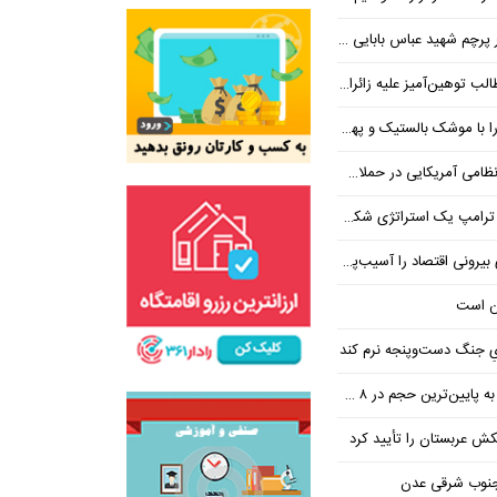
 شهید عباس بابایی ایستادند؟
یز علیه زائران اربعین در فضای مجازی
 بالستیک و پهپاد در هم شکستیم
 یک استراتژی شکست خورده است
 اقتصاد را آسیب‌پذیرتر می‌کند
ن است
یِ جنگ دست‌و‌پنجه نرم کند
ین‌ترین حجم در ۸ ماه اخیر
تکش عربستان را تأیید کرد
 جنوب شرقی عدن