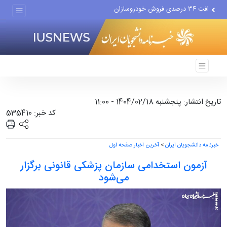
افت ۳۴ درصدی فروش خودروسازان
علل مرگ زنان در ایران
اعتراف رسانه‌های خارجی به...
تاریخ انتشار: پنجشنبه 1404/02/18 - 11:00
کد خبر: 535410
خبرنامه دانشجویان ایران
>
آخرین اخبار صفحه اول
آزمون استخدامی سازمان پزشکی قانونی برگزار
می‌شود