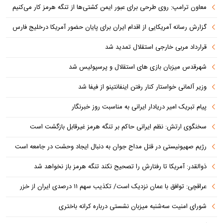
معاون ترامپ: روی طرحی برای عبور ایمن کشتی‌ها از تنگه هرمز کار می‌کنیم
گزارش رسانه آمریکایی از اقدام ایران برای پایان حضور آمریکا درخلیج فارس
قرارداد مربی خارجی استقلال تمدید شد
شهرقدس میزبان بازی های استقلال و پرسپولیس شد
وزیر آلمانی خواستار کنار رفتن اینفانتینو از فیفا شد
پیام تبریک امیر دریادار ایرانی به مناسبت روز خبرنگار
سخنگوی ارتش: نظم ایرانی حاکم بر تنگه هرمز غیرقابل بازگشت است
رژیم صهیونیستی در قتل مداح جوان به دنبال ایجاد وحشت در جامعه است
ذوالقدر: آمریکا تا رفتارش را تصحیح نکند تنگه هرمز باز نخواهد شد
عراقچی: توافق با عمان نزدیک است/ تکذیب سهم ۱۱ درصدی ایران از خزر
شورای امنیت سه‌شنبه میزبان نشستی درباره کرانه باختری