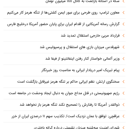
سکه در آستانه بازگشت به کانال ۱۸۸ میلیون تومان
معاون ترامپ: روی طرحی برای عبور ایمن کشتی‌ها از تنگه هرمز کار می‌کنیم
گزارش رسانه آمریکایی از اقدام ایران برای پایان حضور آمریکا درخلیج فارس
قرارداد مربی خارجی استقلال تمدید شد
شهرقدس میزبان بازی های استقلال و پرسپولیس شد
وزیر آلمانی خواستار کنار رفتن اینفانتینو از فیفا شد
پیام تبریک امیر دریادار ایرانی به مناسبت روز خبرنگار
سخنگوی ارتش: نظم ایرانی حاکم بر تنگه هرمز غیرقابل بازگشت است
رژیم صهیونیستی در قتل مداح جوان به دنبال ایجاد وحشت در جامعه است
ذوالقدر: آمریکا تا رفتارش را تصحیح نکند تنگه هرمز باز نخواهد شد
عراقچی: توافق با عمان نزدیک است/ تکذیب سهم ۱۱ درصدی ایران از خزر
شورای امنیت سه‌شنبه میزبان نشستی درباره کرانه باختری