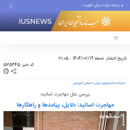
برنامه دولت برای تقویت...
رژیم صهیونیستی بزرگ‌ترین...
دور جدید مذاکرات با اسرائیل...
تاریخ انتشار: جمعه 1404/02/19 - 21:05
کد خبر: 535445
خبرنامه دانشجویان ایران
>
صنفی آموزشی
بررسی علل مهاجرت اساتید؛
مهاجرت اساتید: دلایل، پیامدها و راهکارها