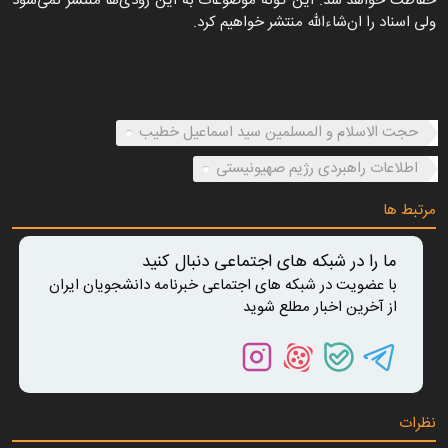
حفاظت خواهد شد. این گونه موضوعات به این زودی‌ها منتشر نمی‌شود
ولی اسناد را ان‌شاءالله منتشر خواهیم کرد.
01:25
Play
Mute
Download
Enter
Sett
fullscree
حجت الاسلام و المسلمین سید اسماعیل خطیب
اطلاعات راهبردی رژیم صهیونیستی
مرتبط ها
ما را در شبکه های اجتماعی دنبال کنید
با عضویت در شبکه های اجتماعی خبرنامه دانشجویان ایران
از آخرین اخبار مطلع شوید
نظرات