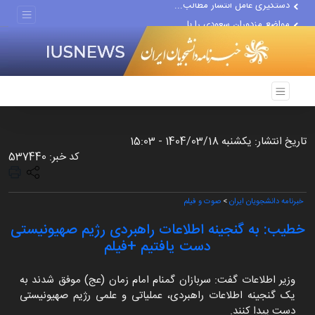
دستگیری عامل انتشار مطالب...
مواضع مزدوران سعودی را با...
ضربه مغزی بیش از ۷۰۰ نظامی...
تاریخ انتشار: یکشنبه 1404/03/18 - 15:03
کد خبر: 537440
خبرنامه دانشجویان ایران
>
صوت و فیلم
خطیب: به گنجینه اطلاعات راهبردی رژیم صهیونیستی
دست یافتیم +فیلم
وزیر اطلاعات گفت: سربازان گمنام امام زمان (عج) موفق شدند به
یک گنجینه اطلاعات راهبردی، عملیاتی و علمی رژیم صهیونیستی
دست پیدا کنند.