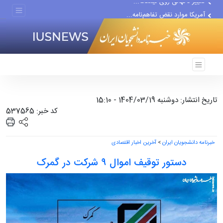
آمریکا موارد نقض تفاهم‌نامه...
اعلام مخالفت مجلس با افزایش...
تاریخ انتشار: دوشنبه 1404/03/19 - 15:10
کد خبر: 537565
خبرنامه دانشجویان ایران
>
آخرین اخبار اقتصادی
دستور توقیف اموال ۹ شرکت در گمرک