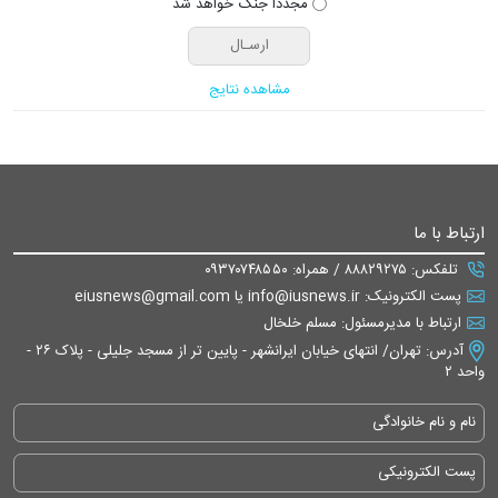
مجددا جنگ خواهد شد
مشاهده نتایج
ارتباط با ما
تلفکس: ۸۸۸۲۹۲۷۵ / همراه: ۰۹۳۷۰۷۴۸۵۵۰
پست الکترونیک: info@iusnews.ir یا eiusnews@gmail.com
ارتباط با مدیرمسئول: مسلم خلخال
آدرس: تهران/ انتهای خیابان ایرانشهر - پایین تر از مسجد جلیلی - پلاک ۲۶ -
واحد ۲