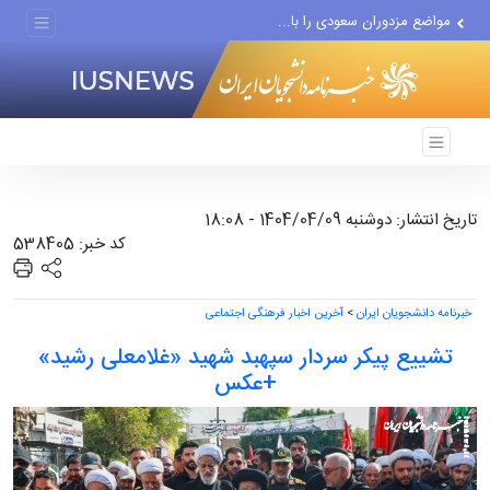
مواضع مزدوران سعودی را با...
ضربه مغزی بیش از ۷۰۰ نظامی...
تاریخ انتشار: دوشنبه 1404/04/09 - 18:08
کد خبر: 538405
خبرنامه دانشجویان ایران
>
آخرین اخبار فرهنگی اجتماعی
تشییع پیکر سردار سپهبد شهید «غلامعلی رشید»
+عکس