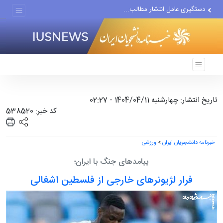
دستگیری عامل انتشار مطالب...
مواضع مزدوران سعودی را با...
ضربه مغزی بیش از ۷۰۰ نظامی...
تاریخ انتشار: چهارشنبه 1404/04/11 - 02:27
کد خبر: 538520
خبرنامه دانشجویان ایران
>
ورزشی
پیامدهای جنگ با ایران؛
فرار لژیونرهای خارجی از فلسطین اشغالی