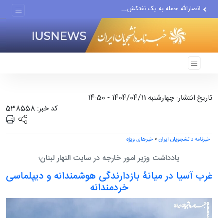
انصارالله حمله به یک نفتکش...
حادثه امنیتی دریایی در جنوب...
لفاظی جدید نتانیاهو علیه ایران
تاریخ انتشار: چهارشنبه 1404/04/11 - 14:50
کد خبر: 538558
خبرنامه دانشجویان ایران
>
خبرهای ویژه
یادداشت وزیر امور خارجه در سایت النهار لبنان؛
غرب آسیا در میانۀ بازدارندگی هوشمندانه و دیپلماسی
خردمندانه