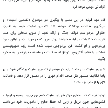
دهند. طبیعی است برای ورود به مذاکره و کام‌بخشی دیپلماسی باید به
الزاماتی مهمی توجه کرد.
گام مهم اولیه در این مسیر با پیگیری دو موضوع «تضمین امنیت» و
«پیگیری عدالت» برداشته خواهد شد. تضمین امنیت منوط به تثبیتِ
حقوقیِ درخواستِ توقف جنگ و ارائه تعهد از سوی متجاوز برای عدم
کاربست خشونت در آینده خواهد بود. امری که در مورد غزه و لبنان مورد
بی‌توجهی واقع گشت. آن بی‌توجهی سبب شده است رژیم صهیونیستی
کماکان با نقض آتش‌بسِ توافق‌شده، ثبات در منطقه مدیترانه را به سخره
بگیرد.
شورای امنیت ملل متحد باید در موضوع تضمینِ امنیت پیشگام شود و بر
پایۀ تکالیف منشور ملل متحد اقدام فوری را در دستور قرار دهد و ضمانت
لازم را از متجاوز بستاند.
تردید نیست که اعضای موثر شورای امنیت همچون چین، روسیه و اروپا و
کشورهایی چون برزیل و ژاپن که حفظ صلح را ماموریت خود می‌دانند،