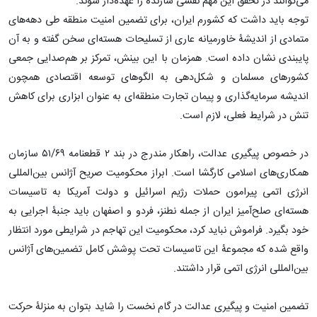
می‌توانند در تحقق این مهم نقشی سازنده را عهده‌دار شوند.
توجه باید داشت که کشورم ایران، برای تضمین امنیت منطقه طی دهه‌های
متمادی از اندیشۀ خاورمیانه عاری از تسلیحات هسته‌ای سخن گفته و به آن
پایبندی نشان داده است. همزمان با این بینش، تمرکز بر هم‌صدایی جمعی
کشورهای مسلمان و شکل‌دهی به الگوهای توسعه اقتصادی همچون
اندیشه سرمایه‌گذاری و پیمان تجارت منطقه‌ای به عنوان ابزاری برای کاهش
تنش در شرایط فعلی، لازم است.
در خصوص پیگیری عدالت، راهکار مندرج در بند ۲ قطعنامه ۵۱/۶۹ سازمان
همکاری‌های اسلامی کارگشا است. ابراز محکومیت صریح آژانس بین‌المللی
انرژی اتمی پیرامون حملات رژیم اسرائیل و دولت آمریکا به تاسیسات
هسته‌ای صلح‌آمیز ایران از جمله نطنز، فردو و اصفهان باید جنبۀ اجرایی به
خود بگیرد. فراموش نباید کرد، محکومیت این تهاجم در شرایطی مورد انتظار
واقع شده که مجموعۀ این تاسیسات تحت پوشش کامل تضمین‌های آژانس
بین‌المللی انرژی اتمی قرار داشتند.
تضمین امنیت و پیگیری عدالت در گام نخست را شاید بتوان به منزلۀ حرکت