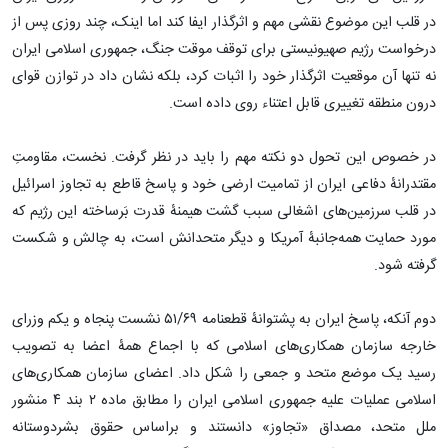
در قلب این موضوع نقشی مهم و اثرگذار ایفا کند اما اینک، چند روزی پس از
درخواست رژیم صهیونیستی برای توقف موقت جنگ، جمهوری اسلامی ایران
نه تنها آن موقعیت اثرگذار خود را اثبات کرد، بلکه نشان داد در توازن قوای
درون منطقه تغییری قابل اعتناء روی داده است.
در خصوص این تحول دو نکته مهم را باید در نظر گرفت. نخست، مقاومتِ
مقتدرانۀ دفاعی ایران از تمامیت ارضی خود و پاسخ قاطع به تجاوز اسرائیل
در قلب سرزمین‌های اشغالی سبب گشت هیمنۀ قدرت بَرساخته این رژیم که
مورد حمایت همه‌جانبۀ آمریکا و دیگر متحدانش است، به چالش و شکست
گرفته شود.
دوم آنکه، پاسخ ایران به پشتوانۀ قطعنامه ۵۱/۶۹ نشست پنجاه و یکم وزرای
خارجه سازمان همکاری‌های اسلامی که با اجماع همۀ اعضا به تصویب
رسید یک موضع متحد و جمعی را شکل داد. اعضای سازمان همکاری‌های
اسلامی عملیات علیه جمهوری اسلامی ایران را مطابق ماده ۲ بند ۴ منشور
ملل متحد، مصداق «تجاوز» دانستند و براساس حقوق بشردوستانه