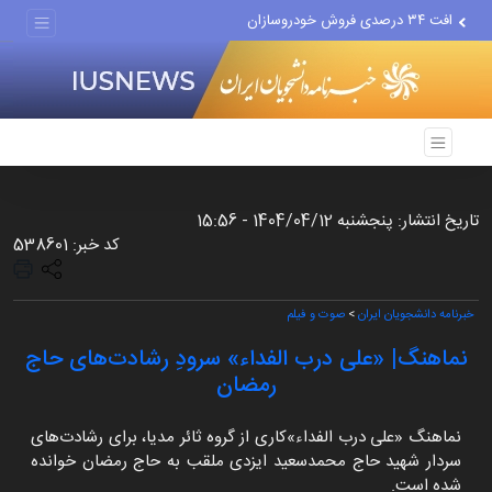
افت ۳۴ درصدی فروش خودروسازان
علل مرگ زنان در ایران
اعتراف رسانه‌های خارجی به...
تاریخ انتشار: پنجشنبه 1404/04/12 - 15:56
کد خبر: 538601
خبرنامه دانشجویان ایران
>
صوت و فیلم
نماهنگ| «علی درب الفداء» سرودِ رشادت‌های حاج
رمضان
نماهنگ «علی درب الفداء»کاری از گروه ثائر مدیا، برای رشادت‌های
سردار شهید حاج محمدسعید ایزدی ملقب به حاج رمضان خوانده
شده است.