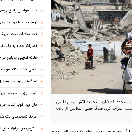
ملت خواهان پاسخ روش
ترامپ باید با درد اقتصاد
افت صادرات نفت آمریکا به پای
انصارالله حمله به یک نف
حادثه امنیتی دریایی در
لفاظی جدید نتانیاهو علیه
گفتگوهای لبنان و اسرائیل 
رایزنی وزرای خارجه آمریک
ت مجدد که شاید منجر به آتش بسی دائمی
حال تیم خوب است جز پن
ت اعتراف کرد، هدف فعلی اسرائیل از ادامه
آمریکا تحریم‌های یک شرکت ه
پیش‌نویس توافق میان ای
‌گر صهیونیست در مقاله‌ای که در روزنامه زیمان