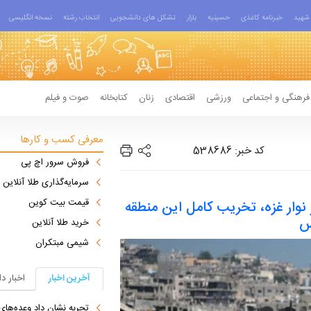
شهید
خبرنامه کاغذی
حسینیه
بازار
تشکل های دانشجویی
انتخاب رشته
نسخه انگلیسی
فرهنگی و اجتماعی
ورزشی
اقتصادی
زنان
کتابخانه
صوت و فیلم
معرفی کسب و کارها
کد خبر: 538686
فروش سرور اچ پی
سرمایه‌گذاری طلا آنلاین
قیمت بیت کوین
نوار غزه، تخریب کامل این منطقه
س
خرید طلا آنلاین
شیمی مبتکران
آخرین اخبار
اخبار د
تجربه نشان داد وعده‌های بیرونی