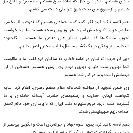
میدان هستیم. ما در عین حال که آماده صلح هستیم آماده نبرد و دفاع نیز
هستیم و از حقوق مان تحت هیچ شرایطی دست نمی کشیم.
نعیم قاسم تاکید کرد: فکر نکنید که ما جماعتی هستیم که قدرت و اثر بخشی
نداریم. حزب الله و جنبش امل در هر رویارویی متحد هستند. ما از درخواست
تحویل موشک‌ها که اساس توانایی‌های دفاعی ما هستند، شگفت‌زده
شده‌ایم و بر زندگی در یک کشور مستقل، آزاد و محترم اصرار داریم.
دبیر کل حزب الله لبنان در ادامه خطاب به ساکنان غزه گفت: ما با مقاومت
شما بهترین ملت دنیا و بهترین مردم روی زمین هستیم. فلسطین از آن
مردمانش است و ما در کنار شما هستیم.
وی ضمن تمجید از مواضع شجاعانه مقام معظم رهبری، اعلام کرد: سایه
شجاعت، ایمان، حمایت و رهنمودهای حضرت آیت‌الله خامنه‌ای بر ما
گسترده است. درود می‌فرستیم به ملت ایران که با پایداری خود مانع تحقق
اهداف رژیم صهیونیستی شدند.
نعیم قاسم تاکید کرد: یمن، اسوه جهاد و جوانمردی است و الگویی بی‌نظیر از
خود به جا گذاشته که توانسته آمریکا و اسرائیل را تحقیر کند.