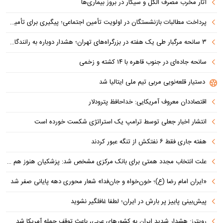
آثار مخرب مصرف الکل و سیگار در بروز بیماری‌ها
پرداخت مطالبات بازنشستگان در اولویت تأمین اجتماعی؛ پیگیری برای تأمین منابع ادامه دارد
۳ سانحه مرگبار طی یک هفته در بزرگراه‌های تهران؛ هشدار دوباره به رانندگان و عابران
سانحه جاده‌ای در جنوب قاهره با ۱۴ کشته و زخمی
دستیار قلعه‌نویی مربی تیم ملی ایتالیا شد
اقتصاددان معروف آمریکایی: خداحافظ پترودلار
انتشار اخبار جعلی توسط ترامپ یک استراتژی شکست خورده است
هفته جاری فقط ۶ نفتکش از تنگه عبور کردند
علت انتخاب مجدد همتی برای بانک مرکزی مشخص شد: پزشکیان هنوز هم متوجه نشده است چرا همتی استیضاح شد!
«ایران امام رضا (ع)؛ خون‌خواه و جان‌فدا» شعار محوری دهه پایانی صفر شد
پیش‌بینی پاییز پر بارش در ایران؛ لطفا غافلگیر نشوید
رویترز: هشدار شدید ایران به کشورهای عربی، باعث توقف حمله آمریکا شد