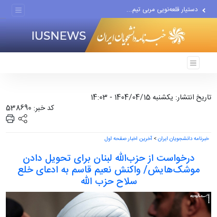
پیشنهاد ناصر هادیان در...
معامله با گرگِ آمریکایی،...
دستیار قلعه‌نویی مربی تیم...
اقتصاددان معروف آمریکایی:...
انتشار اخبار جعلی توسط...
تاریخ انتشار: یکشنبه 1404/04/15 - 14:03
کد خبر: 538690
خبرنامه دانشجویان ایران
>
آخرین اخبار صفحه اول
درخواست از حزب‌الله لبنان برای تحویل دادن
موشک‌هایش/ واکنش نعیم قاسم به ادعای خلع
سلاح حزب الله