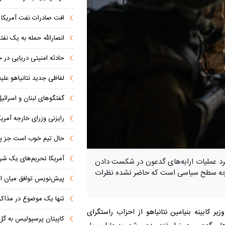
افت صادرات نفت آمریکا به پای
انصارالله حمله به یک نف
حادثه امنیتی دریایی در
لفاظی جدید نتانیاهو علیه
گفتگوهای لبنان و اسرائیل 
رایزنی وزرای خارجه آمریک
حال تیم خوب است جز پن
آمریکا تحریم‌های یک شرکت ه
 کرد عملیات ارابه‌های گدعون در شکست دادن
وجه سطح سیاسی است که حاضر نشده نظرات
پیش‌نویس توافق میان ای
تنها یک موضوع در مذاکرات ا
یر کابینه بنیامین نتانیاهو از احزاب راستگرای
کاپیتان پرسپولیس به گل