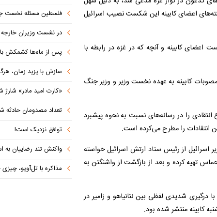
ی گدعون در نوار غزه مدعی شد، به دلیل سهل
فلسطین مسئله نخست جها
سته‌های اعضای کابینه این شکست نصیب اسرائیل
در نشست وزیران خارجه کشورهای 
 اعضای کابینه و آنچه که در غزه در رابطه با
پس از ماه‌ها کشمکش با دولت ترامپ،
سازش با یزید زمان، هرگز امنی
 مصوبات کابینه به عهده نخست وزیر و وزیر جنگ
«کارت امید مادر» شارژ ش
تعداد مصدومان حادثه شهرک شم
قادی را در رسانه‌های نسبت به نحوه پیشبرد
ن انتقادات را مطرح می‌کرده است.
توافق نزدیک است!
واکنش تند رضاییان به اس
یر اسرائیل از رئیس ستاد ارتش اسرائیل خواسته
اس تهیه کرده و بعد از بازگشت از واشنگتن به
مذاکره با تل‌آویو، چیزی جز ش
با درگیری شدیدی لفظی بین نتانیاهو و زامیر در
نبه کابینه منتشر شده بود.