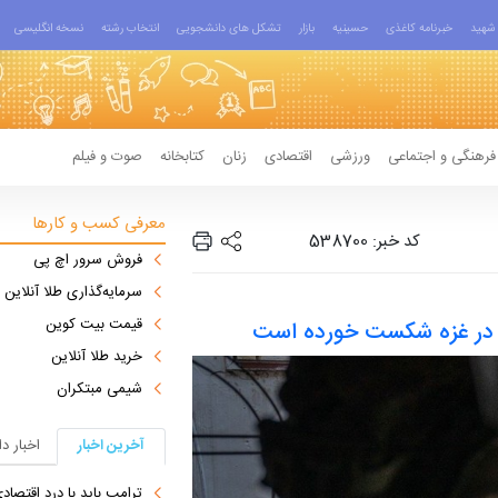
شهید
خبرنامه کاغذی
حسینیه
بازار
تشکل های دانشجویی
انتخاب رشته
نسخه انگلیسی
فرهنگی و اجتماعی
ورزشی
اقتصادی
زنان
کتابخانه
صوت و فیلم
معرفی کسب و کارها
کد خبر: 538700
فروش سرور اچ پی
سرمایه‌گذاری طلا آنلاین
قیمت بیت کوین
می در غزه شکست خورده است
خرید طلا آنلاین
شیمی مبتکران
آخرین اخبار
اخبار د
ترامپ باید با درد اقتصاد