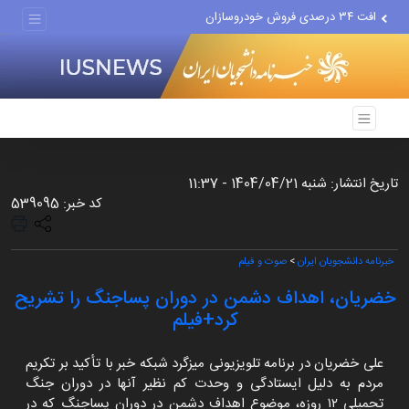
افت ۳۴ درصدی فروش خودروسازان
علل مرگ زنان در ایران
اعتراف رسانه‌های خارجی به...
تاریخ انتشار: شنبه 1404/04/21 - 11:37
کد خبر: 539095
خبرنامه دانشجویان ایران
>
صوت و فیلم
خضریان، اهداف دشمن در دوران پساجنگ را تشریح
کرد+فیلم
علی خضریان در برنامه تلویزیونی میزگرد شبکه خبر با تأکید بر تکریم
مردم به دلیل ایستادگی و وحدت کم نظیر آنها در دوران جنگ
تحمیلی ۱۲ روزه، موضوع اهداف دشمن در دوران پساجنگ که در