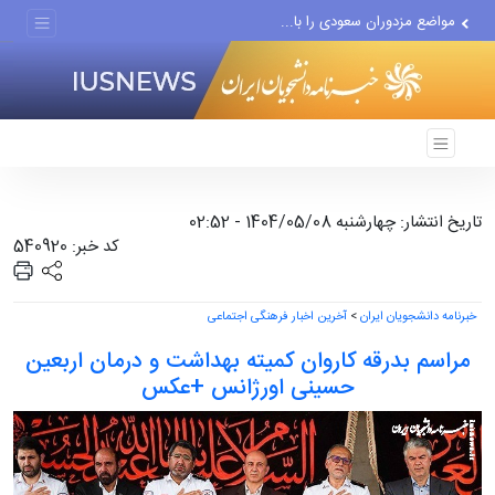
مواضع مزدوران سعودی را با...
ضربه مغزی بیش از ۷۰۰ نظامی...
تاریخ انتشار: چهارشنبه 1404/05/08 - 02:52
کد خبر: 540920
خبرنامه دانشجویان ایران
>
آخرین اخبار فرهنگی اجتماعی
مراسم بدرقه کاروان کمیته بهداشت و درمان اربعین
حسینی اورژانس +عکس