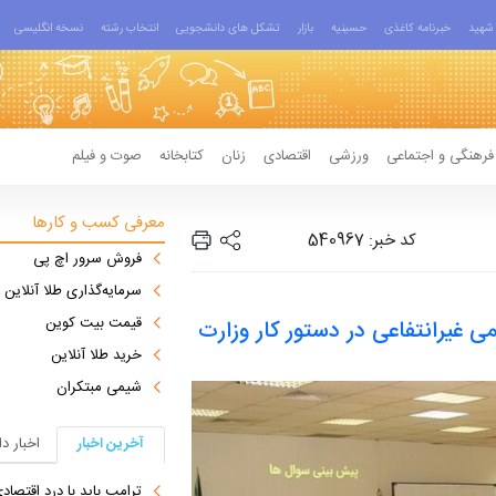
شهید
خبرنامه کاغذی
حسینیه
بازار
تشکل های دانشجویی
انتخاب رشته
نسخه انگلیسی
فرهنگی و اجتماعی
ورزشی
اقتصادی
زنان
کتابخانه
صوت و فیلم
معرفی کسب و کارها
کد خبر: 540967
فروش سرور اچ پی
سرمایه‌گذاری طلا آنلاین
قیمت بیت کوین
غیرانتفاعی در دستور کار وزارت
خرید طلا آنلاین
شیمی مبتکران
آخرین اخبار
اخبار د
ترامپ باید با درد اقتصاد