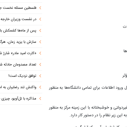
فلسطین مسئله نخست جها
در نشست وزیران خارجه کشورهای 
ات
پس از ماه‌ها کشمکش با دولت ترامپ،
سازش با یزید زمان، هرگز امنی
ها
«کارت امید مادر» شارژ ش
تعداد مصدومان حادثه شهرک شم
ثر
توافق نزدیک است!
واکنش تند رضاییان به اس
ل ورود اطلاعات برای تمامی دانشگاه‌ها به منظور
مذاکره با تل‌آویو، چیزی جز ش
تی و خوشبختانه با این زمینه مرکز به منظور
ن زیر نظام را در دستور کار دارد.