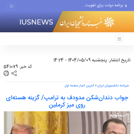
برنامه دولت برای تقویت...
رژیم صهیونیستی بزرگ‌ترین...
دور جدید مذاکرات با اسرائیل...
تاریخ انتشار: پنجشنبه 1404/05/09 - 14:24
کد خبر: 541079
خبرنامه دانشجویان ایران
>
آخرین اخبار صفحه اول
جواب دندان‌شکن مدودف به ترامپ/ گزینه هسته‌ای
روی میز کرملین