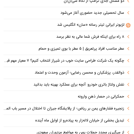
دو مشکل جدی ترامپ از نگاه سی‌ان‌ان
سال تحصیلی جدید حضوری آغاز می‌شود
لژیونر ایرانی تیتر رسانه «سان» انگلیس شد
۸ راه برای اینکه فرش شما عالی به نظر برسد
عطر مناسب افراد پرتعریق | ۵ عطر با بوی تمیزی و حمام
چگونه یک شرکت طراحی سایت خوب در شیراز انتخاب کنیم؟ ۷ معیار مهم قبل از سفارش سایت
ذوالقدر، پزشکیان و محسن رضایی؛ آزمون وحدت و اعتماد
نقش ولتاژ باتری خودرو: آنچه برای عملکرد بهینه باید بدانید
حمکرانی در حصار ذهنِ وارونه
زنجیره فشارهای یمن بر ریاض؛ از پالایشگاه جیزان تا اختلال در مسیر باب المندب
تبدیل بخشی از خیابان لاله‌زار به پیاده‌رو از اوایل ماه آینده
از سرگیری مجدد حملات یمن به مواضع مزدوران سعودی