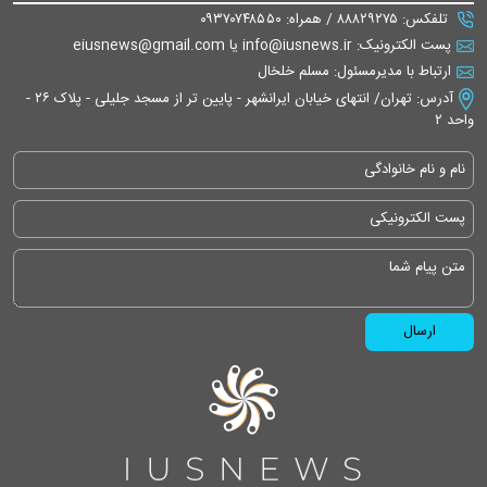
تلفکس: ۸۸۸۲۹۲۷۵ / همراه: ۰۹۳۷۰۷۴۸۵۵۰
پست الکترونیک: info@iusnews.ir یا eiusnews@gmail.com
ارتباط با مدیرمسئول: مسلم خلخال
آدرس: تهران/ انتهای خیابان ایرانشهر - پایین تر از مسجد جلیلی - پلاک ۲۶ -
واحد ۲