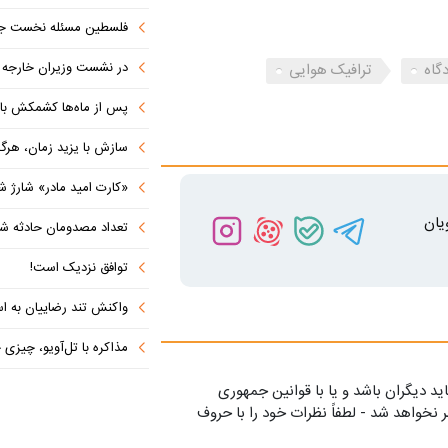
فلسطین مسئله نخست جها
در نشست وزیران خارجه کشورهای 
گاه
ترافیک هوایی
پس از ماه‌ها کشمکش با دولت ترامپ،
سازش با یزید زمان، هرگز امنی
«کارت امید مادر» شارژ ش
یان
تعداد مصدومان حادثه شهرک شم
توافق نزدیک است!
واکنش تند رضاییان به اس
مذاکره با تل‌آویو، چیزی جز ش
ید دیگران باشد و یا با قوانین جمهوری
 نخواهد شد - لطفاً نظرات خود را با حروف