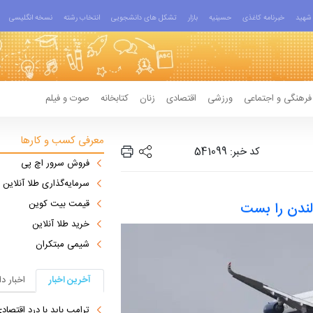
شهید
خبرنامه کاغذی
حسینیه
بازار
تشکل های دانشجویی
انتخاب رشته
نسخه انگلیسی
فرهنگی و اجتماعی
ورزشی
اقتصادی
زنان
کتابخانه
صوت و فیلم
معرفی کسب و کارها
کد خبر: 541099
فروش سرور اچ پی
سرمایه‌گذاری طلا آنلاین
قیمت بیت کوین
 لندن را بست
خرید طلا آنلاین
شیمی مبتکران
آخرین اخبار
اخبار د
ترامپ باید با درد اقتصاد