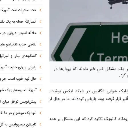
افت صادرات نفت آمریکا به پای
انصارالله حمله به یک نف
حادثه امنیتی دریایی در
لفاظی جدید نتانیاهو علیه
گفتگوهای لبنان و اسرائیل 
رایزنی وزرای خارجه آمریک
از یک مشکل فنی خبر دادند که پروازها در
کرد.
حال تیم خوب است جز پن
آمریکا تحریم‌های یک شرکت ه
 ترافیک هوایی انگلیس در شبکه ایکس نوشت:
قرار گرفته بود، بازیابی کرده‌اند. ما در حال از
پیش‌نویس توافق میان ای
تنها یک موضوع در مذاکرات ا
رودگاه گاتویک تاکید کرد که این مشکل بر همه
کاپیتان پرسپولیس به گل