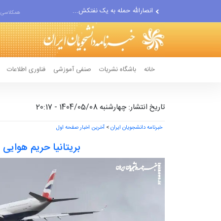
انصارالله حمله به یک نفتکش...
همکلاسی 
حادثه امنیتی دریایی در جنوب...
لفاظی جدید نتانیاهو علیه ایران
خانه
باشگاه نشریات
صنفی آموزشی
فناوری اطلاعات
تاریخ انتشار: چهارشنبه 1404/05/08 - 20:17
خبرنامه دانشجویان ایران
>
آخرین اخبار صفحه اول
بریتانیا حریم هوایی‌