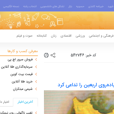
شهید
خبرنامه کاغذی
حسینیه
بازار
تشکل های دانشجویی
انتخاب رشته
نسخه انگلیسی
فرهنگی و اجتماعی
ورزشی
اقتصادی
زنان
کتابخانه
صوت و فیلم
معرفی کسب و کارها
کد خبر: 542746
فروش سرور اچ پی
سرمایه‌گذاری طلا آنلاین
قیمت بیت کوین
خرید طلا آنلاین
ه‌روی اربعین‌ را تداعی کرد
شیمی مبتکران
آخرین اخبار
اخبار د
تغییر ناگهانی روی نیمکت 