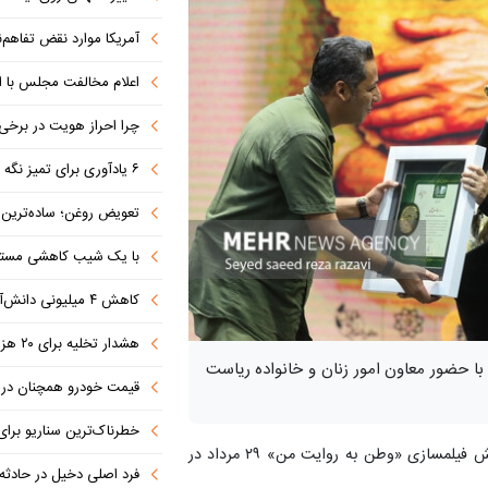
آمریکا موارد نقض تفاهم‌نامه را جبر
اعلام مخالفت مجلس با ا
چرا احراز هویت در برخی صرافی
۶ یادآوری برای تمیز نگه داشتن فرش در ایام بازگشایی مدارس
تعویض روغن؛ ساده‌ترین کاری که 
با یک شیب کاهشی مستمر 
کاهش ۴ میلیونی دانش‌آموزان تا ۱۴۳۲
هشدار تخلیه برای ۲۰ هزار نفر صادر شد
ا حضور معاون امور زنان و خانواده ریاست
قیمت خودرو همچنان در س
خطرناک‌ترین سناریو برا
»، آئین اختتامیه پویش فیلمسازی «وطن به روایت من» ۲۹ مرداد در
فرد اصلی دخیل در حادثه درگ