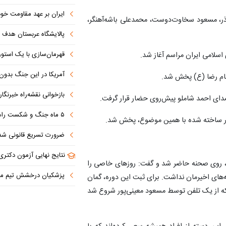
ایران بر عهد مقاومت خود
وزآذر، مسعود سخاوت‌دوست، محمدعلی باشه‌آهنگر،
پالایشگاه عربستان هدف ق
قهرمان‌سازی با یک استوری
سلامی ایران مراسم آغاز شد.
آمریکا در این جنگ بدون دستاو
ام رضا (ع) پخش شد.
بازخوانی نقشه‌راه خبرنگ
۵ ماه جنگ و شکست راهبردی؛ آمریکا به دنبال خروج از بن‌بست
ضرورت تسریع قانونی شدن طرح تنگه هرمز در بهارستان/ 
نتایج نهایی آزمون دکتری سال ۱۴۰۵ اواخر مرداد ا
، روی صحنه حاضر شد و گفت: روزهای خاصی را
پزشکیان درخشش تیم ملی المپیاد
 یک از تجربه‌های اخیرمان نداشت. برای ثبت این دوره، گمان
 که از یک تلفن توسط مسعود معینی‌پور شروع شد