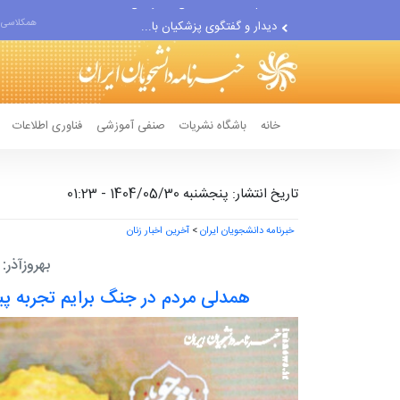
دیدار و گفتگوی پزشکیان با...
همکلاسی 
دلیل جدایی رامین رضاییان از...
خانه
باشگاه نشریات
صنفی آموزشی
فناوری اطلاعات
تاریخ انتشار: پنجشنبه 1404/05/30 - 01:23
خبرنامه دانشجویان ایران
>
آخرین اخبار زنان
بهروزآذر:
همدلی مردم در جنگ برایم تجربه پیاد