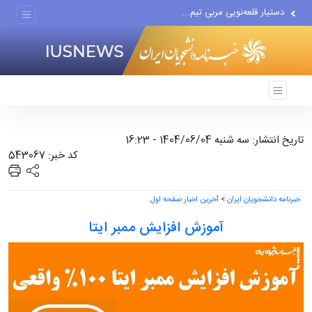
دستیار قلعه‌نویی مربی تیم...
اقتصاددان معروف آمریکایی:...
انتشار اخبار جعلی توسط...
تاریخ انتشار: سه شنبه 1404/06/04 - 16:23
کد خبر: 543067
خبرنامه دانشجویان ایران
>
آخرین اخبار صفحه اول
آموزش افزایش ممبر ایتا