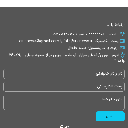
ارتباط با ما
تلفکس: ۸۸۸۲۹۲۷۵ / همراه: ۰۹۳۷۰۷۴۸۵۵۰
پست الکترونیک: info@iusnews.ir یا eiusnews@gmail.com
ارتباط با مدیرمسئول: مسلم خلخال
آدرس: تهران/ انتهای خیابان ایرانشهر - پایین تر از مسجد جلیلی - پلاک ۲۶ -
واحد ۲