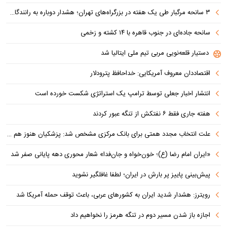
۳ سانحه مرگبار طی یک هفته در بزرگراه‌های تهران؛ هشدار دوباره به رانندگان و عابران
سانحه جاده‌ای در جنوب قاهره با ۱۴ کشته و زخمی
دستیار قلعه‌نویی مربی تیم ملی ایتالیا شد
اقتصاددان معروف آمریکایی: خداحافظ پترودلار
انتشار اخبار جعلی توسط ترامپ یک استراتژی شکست خورده است
هفته جاری فقط ۶ نفتکش از تنگه عبور کردند
علت انتخاب مجدد همتی برای بانک مرکزی مشخص شد: پزشکیان هنوز هم متوجه نشده است چرا همتی استیضاح شد!
«ایران امام رضا (ع)؛ خون‌خواه و جان‌فدا» شعار محوری دهه پایانی صفر شد
پیش‌بینی پاییز پر بارش در ایران؛ لطفا غافلگیر نشوید
رویترز: هشدار شدید ایران به کشورهای عربی، باعث توقف حمله آمریکا شد
اجازه باز شدن مسیر دوم در تنگه هرمز را نخواهیم داد