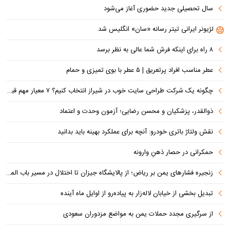
سال تحصیلی جدید حضوری آغاز می‌شود
لژیونر ایرانی تیتر رسانه «سان» انگلیس شد
۸ راه برای اینکه فرش شما عالی به نظر برسد
عطر مناسب افراد پرتعریق | ۵ عطر با بوی تمیزی و حمام
چگونه یک شرکت طراحی سایت خوب در شیراز انتخاب کنیم؟ ۷ معیار مهم قبل از سفارش سایت
ذوالقدر، پزشکیان و محسن رضایی؛ آزمون وحدت و اعتماد
نقش ولتاژ باتری خودرو: آنچه برای عملکرد بهینه باید بدانید
حمکرانی در حصار ذهنِ وارونه
زنجیره فشارهای یمن بر ریاض؛ از پالایشگاه جیزان تا اختلال در مسیر باب المندب
تبدیل بخشی از خیابان لاله‌زار به پیاده‌رو از اوایل ماه آینده
از سرگیری مجدد حملات یمن به مواضع مزدوران سعودی