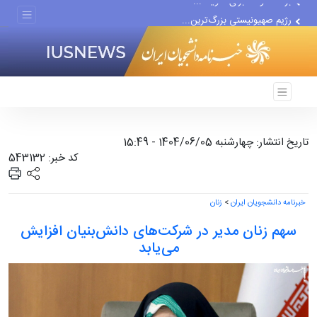
رژیم صهیونیستی بزرگ‌ترین...
دور جدید مذاکرات با اسرائیل...
تاریخ انتشار: چهارشنبه 1404/06/05 - 15:49
کد خبر: 543132
خبرنامه دانشجویان ایران
>
زنان
سهم زنان مدیر در شرکت‌های دانش‌بنیان افزایش
می‌یابد