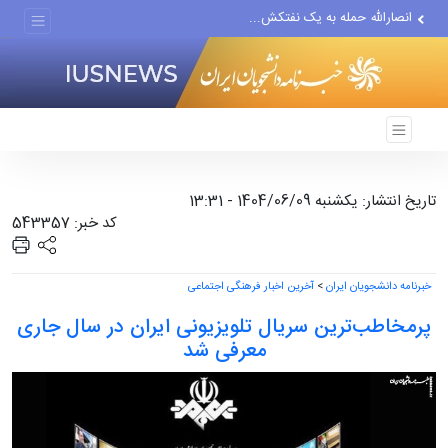
انصارالله حمله به یک نفتکش...
حادثه امنیتی دریایی در جنوب...
لفاظی جدید نتانیاهو علیه ایران
تاریخ انتشار: یکشنبه 1404/06/09 - 13:31
کد خبر: 543357
خبرنامه دانشجویان ایران
>
آخرین اخبار فرهنگی اجتماعی
پرمخاطب‌ترین سریال تلویزیونی ایران در سال جاری
معرفی شد