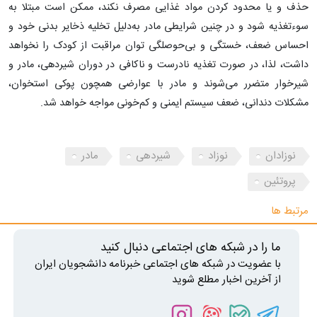
حذف و یا محدود کردن مواد غذایی مصرف نکند، ممکن است مبتلا به
سوءتغذیه شود و در چنین شرایطى مادر به‌دلیل تخلیه ذخایر بدنى خود و
احساس ضعف، خستگى و بى‌حوصلگى توان مراقبت از کودک را نخواهد
داشت، لذا، در صورت تغذیه نادرست و ناکافى در دوران شیردهى، مادر و
شیرخوار متضرر مى‌شوند و مادر با عوارضى همچون پوکى استخوان،
مشکلات دندانى، ضعف سیستم ایمنی و کم‌خونى مواجه خواهد شد.
نوزادان
نوزاد
شیردهی
مادر
پروتئین
مرتبط ها
ما را در شبکه های اجتماعی دنبال کنید
با عضویت در شبکه های اجتماعی خبرنامه دانشجویان ایران
از آخرین اخبار مطلع شوید