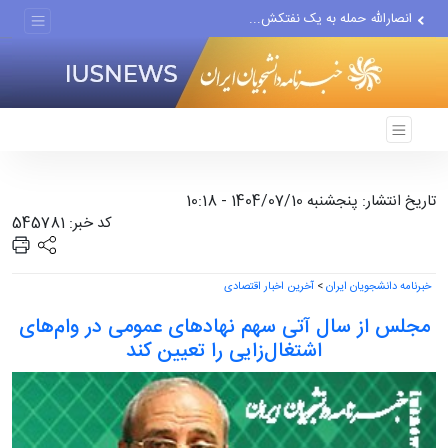
انصارالله حمله به یک نفتکش...
حادثه امنیتی دریایی در جنوب...
لفاظی جدید نتانیاهو علیه ایران
تاریخ انتشار: پنجشنبه 1404/07/10 - 10:18
کد خبر: 545781
خبرنامه دانشجویان ایران
>
آخرین اخبار اقتصادی
مجلس از سال آتی سهم نهادهای عمومی در وام‌های
اشتغال‌زایی را تعیین کند