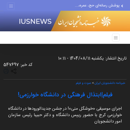
پوشش رسانه‌ای حج، عمره،...
هیچ واحد تولیدی در تهران...
گزارش رسانه آمریکایی از...
تاریخ انتشار: یکشنبه 1404/08/11 - 10:11
کد خبر: 547697
خبرنامه دانشجویان ایران
>
صوت و فیلم
فیلم|ابتذال فرهنگی در دانشگاه خوارزمی!
اجرای موسیقی «خوشگل منی»! در جشن جدیدالورودها در دانشگاه
خوارزمی کرج با حضور رییس دانشگاه و دکتر حبیبا رئیس سازمان
امور دانشجویان