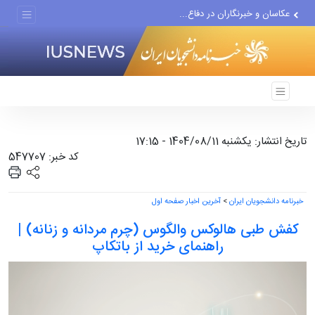
حل معضل آلودگی هوای تهران...
خبرنگاران در خط مقدم جهاد...
عکاسان و خبرنگاران در دفاع...
مومنی: رسانه می‌تواند...
تاریخ انتشار: یکشنبه 1404/08/11 - 17:15
کد خبر: 547707
خبرنامه دانشجویان ایران
>
آخرین اخبار صفحه اول
کفش طبی هالوکس والگوس (چرم مردانه و زنانه) |
راهنمای خرید از باتکاپ