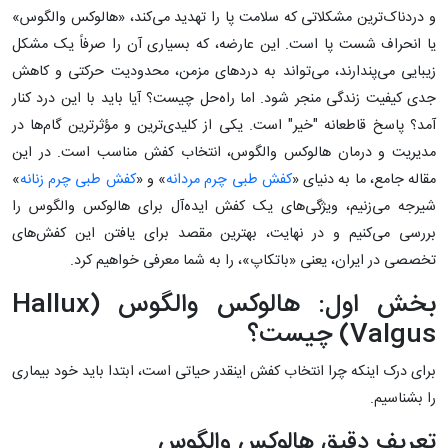
و دردناک‌ترین مشکلاتی که سلامت پا را تهدید می‌کند، «هالوکس والگوس»
یا انحراف شست پا است. این عارضه، که بسیاری آن را صرفاً یک مشکل
زیبایی می‌پندارند، می‌تواند به دردهای مزمن، محدودیت حرکتی و کاهش
جدی کیفیت زندگی منجر شود. اما راه‌حل چیست؟ آیا باید با این درد کنار
آمد؟ پاسخ قاطعانه "خیر" است. یکی از کلیدی‌ترین و مؤثرترین گام‌ها در
مدیریت و درمان هالوکس والگوس، انتخاب کفش مناسب است. در این
مقاله جامع، ما به دنیای «
کفش طبی چرم مردانه
» و «
کفش طبی چرم زنانه
»
شیرجه می‌زنیم، ویژگی‌های یک کفش ایده‌آل برای هالوکس والگوس را
بررسی می‌کنیم و در نهایت، بهترین مقصد برای یافتن این کفش‌های
تخصصی در ایران، یعنی «باتکاپ»، را به شما معرفی خواهیم کرد.
بخش اول: هالوکس والگوس (Hallux
Valgus) چیست؟
برای درک اینکه چرا انتخاب کفش اینقدر حیاتی است، ابتدا باید خود بیماری
را بشناسیم.
تعریف دقیق هالوکس والگوس