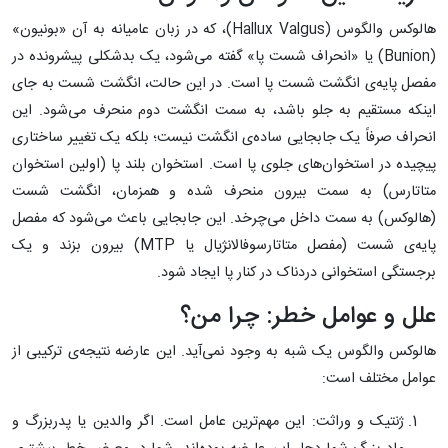
هالوکس والگوس (Hallux Valgus)، که در زبان عامیانه به آن «بونیون»
(Bunion) یا «انحراف شست پا» گفته می‌شود، یک بدشکلی پیشرونده در
مفصل پایه‌ی انگشت شست پا است. در این حالت، انگشت شست به جای
اینکه مستقیم به جلو باشد، به سمت انگشت دوم منحرف می‌شود. این
انحراف صرفاً یک جابجایی ساده‌ی انگشت نیست؛ بلکه یک تغییر ساختاری
پیچیده در استخوان‌های جلوی پا است. استخوان بلند پا (اولین استخوان
متاتارس) به سمت بیرون منحرف شده و همزمان، انگشت شست
(هالوکس) به سمت داخل می‌چرخد. این جابجایی باعث می‌شود که مفصل
پایه‌ی شست (مفصل متاتارسوفالانژیال یا MTP) بیرون بزند و یک
برجستگی استخوانی دردناک در کنار پا ایجاد شود.
علل و عوامل خطر: چرا من؟
هالوکس والگوس یک شبه به وجود نمی‌آید. این عارضه نتیجه‌ی ترکیبی از
عوامل مختلف است:
ژنتیک و وراثت: این مهم‌ترین عامل است. اگر والدین یا پدربزرگ و