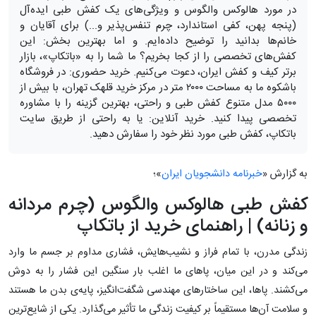
در مورد هالوکس والگوس و ویژگی‌های یک کفش طبی ایده‌آل
(پنجه پهن، کفی استاندارد، چرم تنفس‌پذیر و...) برای آقایان و
خانم‌ها بدانید را توضیح داده‌ایم. و اما بهترین بخش: این
کفش‌های تخصصی را از کجا بخریم؟ ما شما را به «باتکاپ»، بازار
برتر کیف و کفش ایران، دعوت می‌کنیم. خرید حضوری: در فروشگاه
باشکوه ما به مساحت ۲۰۰۰ متر در مرکز خرید قلهک تهران، با بیش از
۵۰۰۰ مدل متنوع کفش طبی و راحتی، بهترین گزینه را با مشاوره
تخصصی پیدا کنید. خرید آنلاین: یا به راحتی از طریق سایت
باتکاپ، کفش طبی مورد نظر خود را سفارش دهید.
به گزارش «
خبرنامه دانشجویان ایران
»؛
کفش طبی هالوکس والگوس (چرم مردانه
و زنانه) | راهنمای خرید از باتکاپ
زندگی مدرن، با تمام فراز و نشیب‌هایش، فشاری مداوم بر جسم ما وارد
می‌کند و در این میان، پاهای ما اغلب بار سنگین این فشار را به دوش
می‌کشند. پاها، این ساختارهای مهندسی شگفت‌انگیز، پایه‌ی بدن ما هستند
و سلامت آن‌ها مستقیماً بر کیفیت زندگی ما تأثیر می‌گذارد. یکی از شایع‌ترین