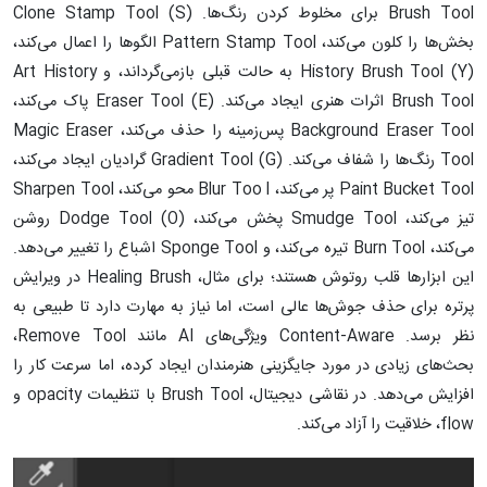
Brush Tool برای مخلوط کردن رنگ‌ها. Clone Stamp Tool (S)
بخش‌ها را کلون می‌کند، Pattern Stamp Tool الگوها را اعمال می‌کند،
History Brush Tool (Y) به حالت قبلی بازمی‌گرداند، و Art History
Brush Tool اثرات هنری ایجاد می‌کند. Eraser Tool (E) پاک می‌کند،
Background Eraser Tool پس‌زمینه را حذف می‌کند، Magic Eraser
Tool رنگ‌ها را شفاف می‌کند. Gradient Tool (G) گرادیان ایجاد می‌کند،
Paint Bucket Tool پر می‌کند، Blur Too l محو می‌کند، Sharpen Tool
تیز می‌کند، Smudge Tool پخش می‌کند، Dodge Tool (O) روشن
می‌کند، Burn Tool تیره می‌کند، و Sponge Tool اشباع را تغییر می‌دهد.
این ابزارها قلب روتوش هستند؛ برای مثال، Healing Brush در ویرایش
پرتره برای حذف جوش‌ها عالی است، اما نیاز به مهارت دارد تا طبیعی به
نظر برسد. Content-Aware ویژگی‌های AI مانند Remove Tool،
بحث‌های زیادی در مورد جایگزینی هنرمندان ایجاد کرده، اما سرعت کار را
افزایش می‌دهد. در نقاشی دیجیتال، Brush Tool با تنظیمات opacity و
flow، خلاقیت را آزاد می‌کند.