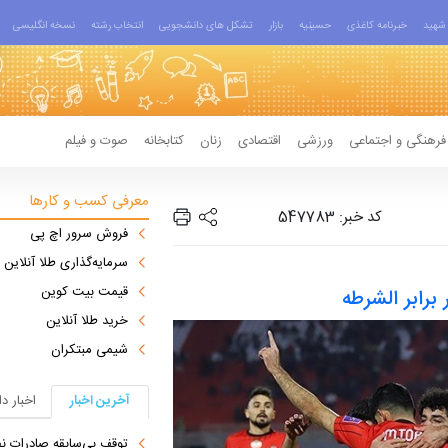
شهید
خبرنامه کاغذی
حسینیه
بازار
تشکل های دانشجویی
انتخاب رشته
نسخه انگلیسی
فرهنگی و اجتماعی
ورزشی
اقتصادی
زنان
کتابخانه
صوت و فیلم
معرفی کسب و کارها
کد خبر: 547783
فروش سرور اچ پی
سرمایه‌گذاری طلا آنلاین
قیمت بیت کوین
برابر الشرطه
خرید طلا آنلاین
شیمی مبتکران
آخرین اخبار
اخبار د
توقف بی‌سابقه صادرات نف