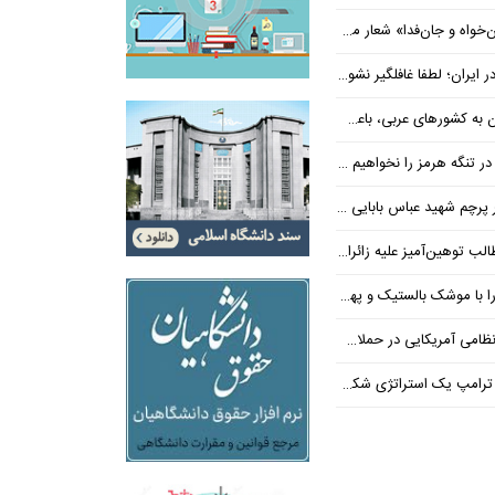
‌فدا» شعار محوری دهه پایانی صفر شد
 ایران؛ لطفا غافلگیر نشوید
ی عربی، باعث توقف حمله آمریکا شد
 تنگه هرمز را نخواهیم داد
 شهید عباس بابایی ایستادند؟
یز علیه زائران اربعین در فضای مجازی
 بالستیک و پهپاد در هم شکستیم
 یک استراتژی شکست خورده است