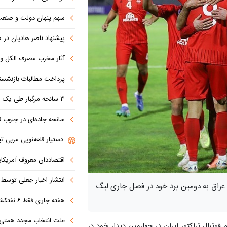
سهم پنهان دولت و صنعت در ناترازی 
پیشنهاد ناصر هادیان در صداوسیما: تنگه 
آثار مخرب مصرف الکل و س
پرداخت مطالبات بازنشستگان در اولویت تأمین ا
۳ سانحه مرگبار طی یک هفته در بزرگراه‌های تهران؛ هشدار دوباره به رانندگان و عابران
سانحه جاده‌ای در جنوب قاهره با ۱۴ 
دستیار قلعه‌نویی مربی تی
اقتصاددان معروف آمریکای
انتشار اخبار جعلی توسط ترامپ
طه عراق به دومین برد خود در فصل جاری لیگ
هفته جاری فقط ۶ نفتکش از تنگه عبور کردند
علت انتخاب مجدد همتی برای بانک مرکزی مشخص شد: پزشک
م فوتبال تراکتور ایران در چهارمین دیدار خود در