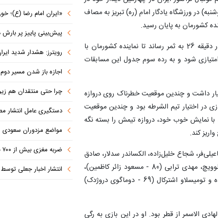
نخبگان آسیا، از ساعت 19:30 امروز (دوشنبه) در ورزشگاه یادگار امام (ره) تبریز به مصاف
«ایران امام رضا (ع)؛ خون‌خواه و جان
نده کشورمان به پایان رسید.
پیش‌بینی پاییز پر بارش در
تک گل شاگردان اسکوچیچ در این بازی را مهدی ترابی در دقیقه 26 به ثمر رساند تا نماینده کشورمان با
رویترز: هشدار شدید ایران به کشورها
تیازی شود و به رده سوم جدول این مسابقات
اجازه باز شدن مسیر دوم در
چرا حتی منتقدان هم زیر پرچم
ختیار داشت و چندین موقعیت خطرناک روی دروازه
ازی در اختیار تیم الشرطه بود و چندین موقعیت
دستگیری عامل انتشار مطالب توهین‌آم
ند با نمایش خوب خود، دروازه تیمش را بسته نگه
مواضع مزدوران سعودی را با موشک
اریز کند.
ضربه مغزی بیش از ۷۰۰ نظامی آمریکایی در حملات ایران
اعیلی‌فر، شجاع خلیل‌زاده، الکساندر سدلار، صادق
محرمی (80 - اودیل خامروبکوف)، مهدی شیری، تیبور هلیلوویچ، مهدی ترابی (80 - مسعود زائر کاظمین)،
انتشار اخبار جعلی توسط ترامپ
مهدی هاشم‌نژاد (69 - رگی لوشکیا)، امیرحسین حسین‌زاده و تومیسلاو اشترکال (69 - دوماگوی دروژدک)
ادی الاسمر از قطر بود. او در این بازی به رگی