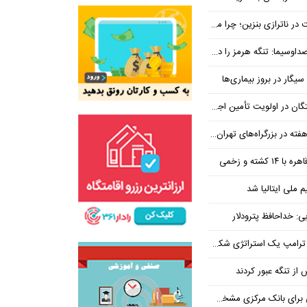
بنزین؛ چرا مردم مقصر اصلی نیستند؟
هرمز را در ازای رفع تحریم معامله کنیم
یگار در بروز بیماری‌ها
جتماعی؛ پیگیری برای تأمین منابع ادامه دارد
کشته و زخمی
م ملی ایتالیا شد
ی: خداحافظ پترودلار
 یک استراتژی شکست خورده است
یان هنوز هم متوجه نشده است چرا همتی استیضاح شد!