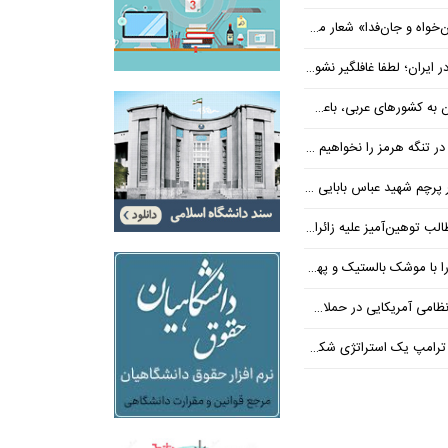
‌فدا» شعار محوری دهه پایانی صفر شد
 ایران؛ لطفا غافلگیر نشوید
ی عربی، باعث توقف حمله آمریکا شد
 تنگه هرمز را نخواهیم داد
 شهید عباس بابایی ایستادند؟
یز علیه زائران اربعین در فضای مجازی
 بالستیک و پهپاد در هم شکستیم
 یک استراتژی شکست خورده است