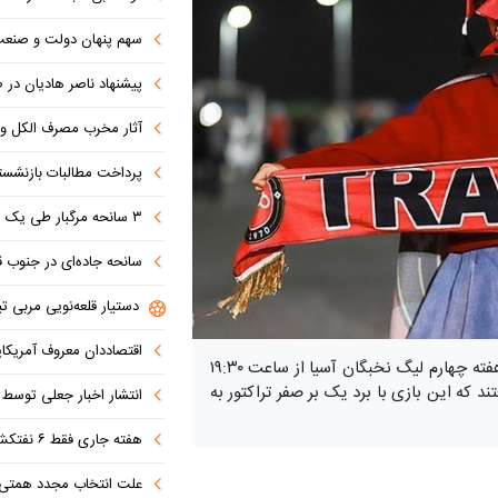
سهم پنهان دولت و صنعت در ناترازی 
پیشنهاد ناصر هادیان در صداوسیما: تنگه 
آثار مخرب مصرف الکل و س
پرداخت مطالبات بازنشستگان در اولویت تأمین ا
۳ سانحه مرگبار طی یک هفته در بزرگراه‌های تهران؛ هشدار دوباره به رانندگان و عابران
سانحه جاده‌ای در جنوب قاهره با ۱۴ 
دستیار قلعه‌نویی مربی تی
اقتصاددان معروف آمریکای
تیم‌های تراکتور و الشرطه عراق در چارچوب دیدارهای هفته چهارم لیگ نخبگان آسیا از ساعت ۱۹:۳۰
تند که این بازی با برد یک بر صفر تراکتور به
انتشار اخبار جعلی توسط ترامپ
هفته جاری فقط ۶ نفتکش از تنگه عبور کردند
علت انتخاب مجدد همتی برای بانک مرکزی مشخص شد: پزشک