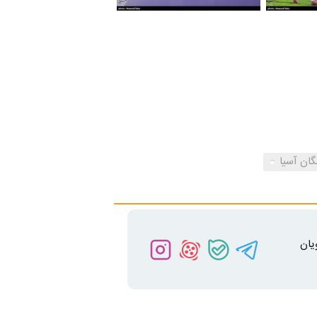
ان آسیا
یان