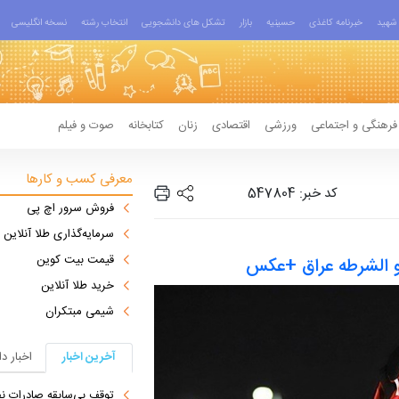
شهید
خبرنامه کاغذی
حسینیه
بازار
تشکل های دانشجویی
انتخاب رشته
نسخه انگلیسی
فرهنگی و اجتماعی
ورزشی
اقتصادی
زنان
کتابخانه
صوت و فیلم
معرفی کسب و کارها
کد خبر: 547804
فروش سرور اچ پی
سرمایه‌گذاری طلا آنلاین
قیمت بیت کوین
ر و الشرطه عراق +عکس
خرید طلا آنلاین
شیمی مبتکران
آخرین اخبار
اخبار د
توقف بی‌سابقه صادرات نف