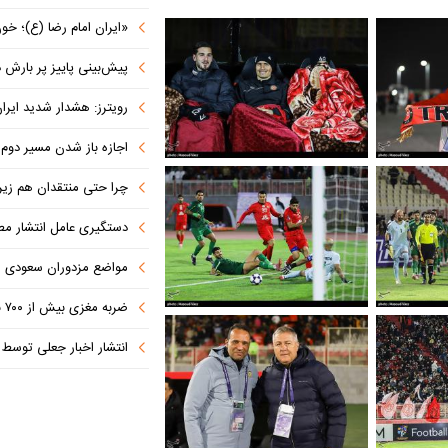
«ایران امام رضا (ع)؛ خون‌خواه و جان
پیش‌بینی پاییز پر بارش در
رویترز: هشدار شدید ایران به کشورها
اجازه باز شدن مسیر دوم در
چرا حتی منتقدان هم زیر پرچم
دستگیری عامل انتشار مطالب توهین‌آم
مواضع مزدوران سعودی را با موشک
ضربه مغزی بیش از ۷۰۰ نظامی آمریکایی در حملات ایران
انتشار اخبار جعلی توسط ترامپ