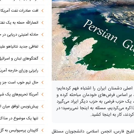
افت صادرات نفت آمریکا به پای
انصارالله حمله به یک نف
حادثه امنیتی دریایی در
لفاظی جدید نتانیاهو علیه
گفتگوهای لبنان و اسرائیل 
رایزنی وزرای خارجه آمریک
حال تیم خوب است جز پن
صلی دشمنان ایران را اشتباه فهم کرده‌ایم؛
م، بر اساس فرض‌های خودمان مباحثه کرده و
آمریکا تحریم‌های یک شرکت ه
، یک حزب فرضی به حزب دیگر ایراد می‌گیرد
پیش‌نویس توافق میان ای
ره می‌کردیم، مسئله به اینجا نمی‌رسید؛ در
ند، کار به اینجا کشید.
تنها یک موضوع در مذاکرات ا
کاپیتان پرسپولیس به گل
خلیج فارس، انجمن اسلامی دانشجویان مستقل