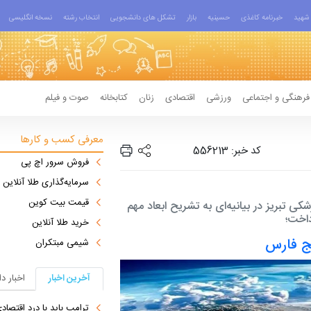
شهید
خبرنامه کاغذی
حسینیه
بازار
تشکل های دانشجویی
انتخاب رشته
نسخه انگلیسی
فرهنگی و اجتماعی
ورزشی
اقتصادی
زنان
کتابخانه
صوت و فیلم
معرفی کسب و کارها
کد خبر: 556213
فروش سرور اچ پی
سرمایه‌گذاری طلا آنلاین
قیمت بیت کوین
 تبریز در بیانیه‌ای به تشریح ابعاد مهم
اخت؛
خرید طلا آنلاین
ج فارس
شیمی مبتکران
آخرین اخبار
اخبار د
ترامپ باید با درد اقتصاد