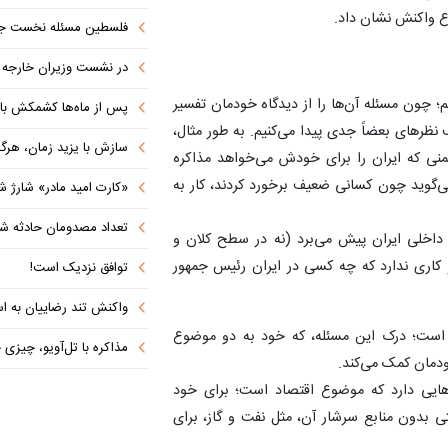
وع واکنش نشان داد.
فلسطین مسئله نخست جها
در نشست وزیران خارجه کشورهای 
یم؛ چون مسئله آن‌ها را از دیدگاه خودمان تفسیر
پس از ماه‌ها کشمکش با دولت ترامپ،
نظرهای بعضاً جدی پیدا می‌کنیم. به طور مثال،
سازش با یزید زمان، هرگز امنی
منی که ایران را برای خودش می‌خواهد مذاکره
 می‌گوید چون کسانی ضعیف برخورد کردند، کار به
«کارت امید مادر» شارژ ش
تعداد مصدومان حادثه شهرک شم
 داخلی ایران پیش می‌برد (نه در سطح کلان و
و کاری ندارد که چه کسی در ایران رئیس جمهور
توافق نزدیک است!
واکنش تند رضاییان به اس
 است؛ درک این مسئله، که خود به دو موضوع
مذاکره با تل‌آویو، چیزی جز ش
دمان کمک می‌کند.
‌هایی دارد که موضوع اقتصاد است؛ برای خود
ی بدون منابع سرشار آن، مثل نفت و گاز، برای